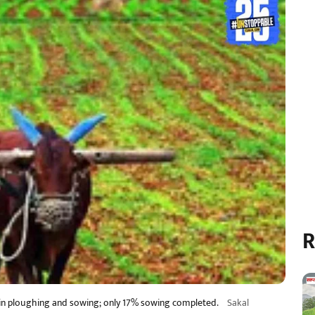
R
s in ploughing and sowing; only 17% sowing completed.
Sakal