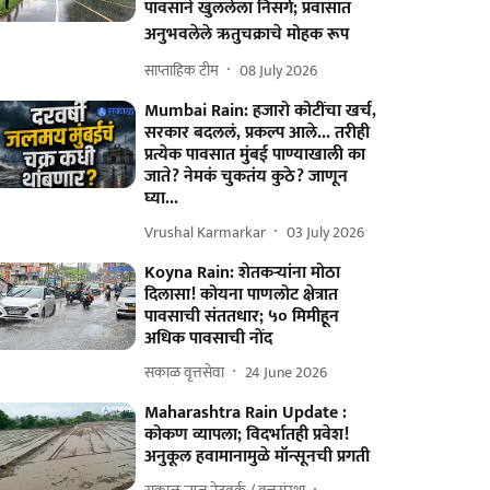
पावसाने खुललेला निसर्ग; प्रवासात
अनुभवलेले ऋतुचक्राचे मोहक रूप
साप्ताहिक टीम
08 July 2026
Mumbai Rain: हजारो कोटींचा खर्च,
सरकार बदललं, प्रकल्प आले... तरीही
प्रत्येक पावसात मुंबई पाण्याखाली का
जाते? नेमकं चुकतंय कुठे? जाणून
घ्या...
Vrushal Karmarkar
03 July 2026
Koyna Rain: शेतकऱ्यांना मोठा
दिलासा! कोयना पाणलोट क्षेत्रात
पावसाची संततधार; ५० मिमीहून
अधिक पावसाची नोंद
सकाळ वृत्तसेवा
24 June 2026
Maharashtra Rain Update :
कोकण व्यापला; विदर्भातही प्रवेश!
अनुकूल हवामानामुळे मॉन्सूनची प्रगती