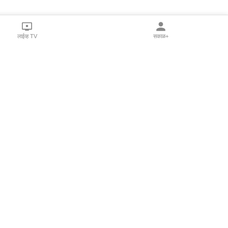
लाईव्ह TV
सकाळ+
l Programs
Print Products
Sakal Saptahik
hka
Family Doctor