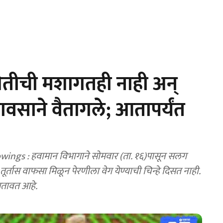
तीची मशागतही नाही अन्
ावसाने वैतागले; आतापर्यंत
ngs : हवामान विभागाने सोमवार (ता. १६)पासून सलग
 तूर्तास वाफसा मिळून पेरणीला वेग येण्याची चिन्हे दिसत नाही.
सतावत आहे.