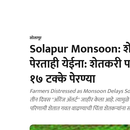
सोलापूर
Solapur Monsoon: शे
पेरताही येईना: शेतकरी प
१७ टक्के पेरण्या
Farmers Distressed as Monsoon Delays Sowi
तीन दिवस ''ऑरेंज ॲलर्ट'' जाहीर केला आहे. त्यामुळे
परिणामी शेतात गवत वाढण्याची चिंता शेतकऱ्यांना 