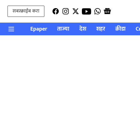
सबस्क्राईब करा
Epaper
ताज्या
देश
शहर
क्रीडा
C