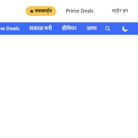
Prime Deals
साईन इन
सबस्क्राईब
me Deals
सकाळ मनी
प्रीमियर
आणखी
राशी भविष्य