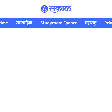
rime
साप्ताहिक
Studyroom Epaper
महाराष्ट्र
Pri