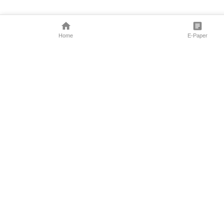
Home
E-Paper
Follow Us
Marathi News
Maharashtra N
Entertainment 