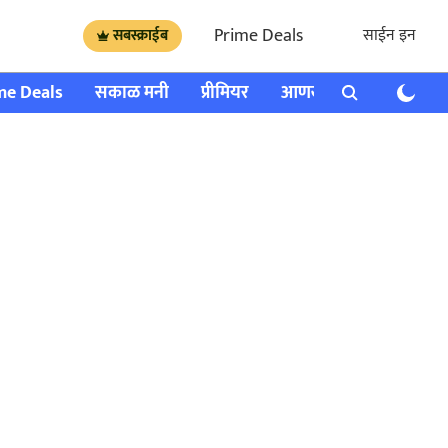
Prime Deals
साईन इन
सबस्क्राईब
me Deals
सकाळ मनी
प्रीमियर
आणखी
राशी भविष्य