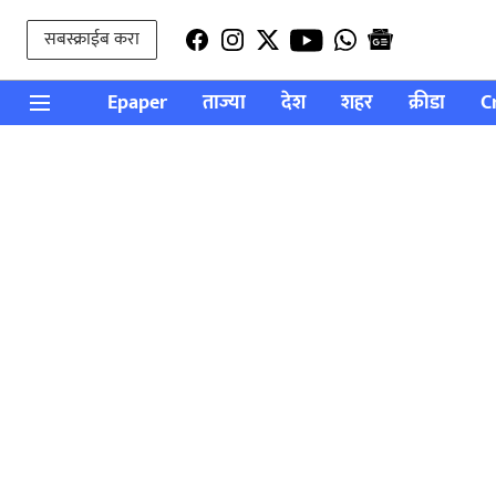
सबस्क्राईब करा
Epaper
ताज्या
देश
शहर
क्रीडा
C