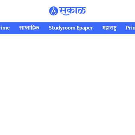
rime
साप्ताहिक
Studyroom Epaper
महाराष्ट्र
Pri