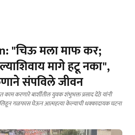
n: "चिऊ मला माफ कर;
तल्याशिवाय मागे हटू नका",
णाने संपविले जीवन
ाम करणारे बार्शीतील युवक शंभुभक्त प्रसाद देठे यांनी
ठी लिहून गळफास घेऊन आत्महत्या केल्याची धक्कादायक घटना