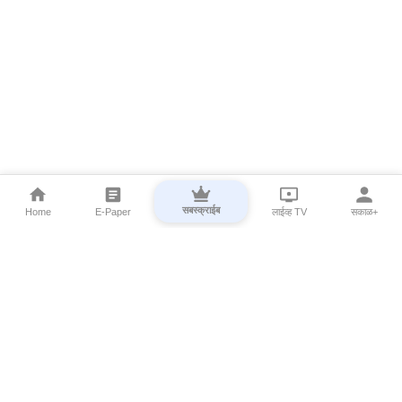
सबस्क्राईब
Home
E-Paper
लाईव्ह TV
सकाळ+
⌄
Marathi News