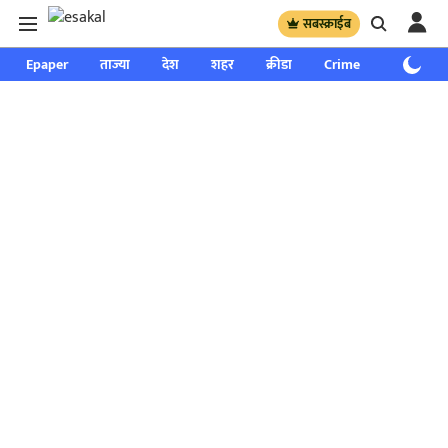
सबस्क्राईब
Epaper
ताज्या
देश
शहर
क्रीडा
Crime
साप्ताहिक