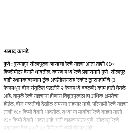
-प्रसाद कानडे
पुणे :
पुण्याहून सोलापूरला जाणाऱ्या रेल्वे गाड्या आता ताशी १६०
किलोमीटर वेगाने धावतील. कारण मध्य रेल्वे प्रशासनाने पुणे- सोलापूर-
वाडी स्थानकादरम्यान ट्रॅक अपग्रेडेशनसह ‘स्कॉट ट्रान्सफॉर्म’चे (३
फेजमधून वीज संतुलित पद्धतीने २ फेजमध्ये बदलणे) काम हाती घेतले
आहे. यामुळे रेल्वे गाड्यांना होणारा विद्युतपुरवठा हा अधिक क्षमतेचा
होईल. वीज गळतीची देखील समस्या राहणार नाही. परिणामी रेल्वे गाड्या
ताशी १६० किमी वेगाने धावतील. सध्या या मार्गावर रेल्वे गाड्या ताशी
१३० किमी वेगाने धावत आहे. गती वाढल्यानंतर पुणे- सोलापूर रेल्वे
प्रवासाचा वेळ २५ ते ३० मिनिटांनी कमी होणार आहे.