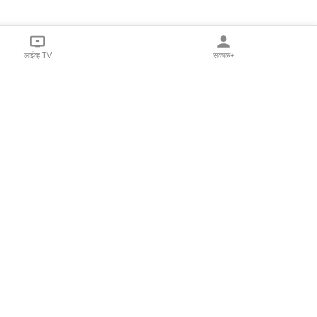
लाईव्ह TV
सकाळ+
l Programs
Print Products
Sakal Saptahik
hka
Family Doctor