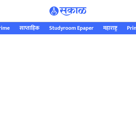
rime
साप्ताहिक
Studyroom Epaper
महाराष्ट्र
Pri