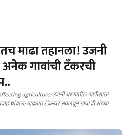
ातच माढा तहानला! उजनी
, अनेक गावांची टँकरची
प..
affecting agriculture: उजनी धरणातील पाणीसाठा
्रवाह थांबला; माढ्यात टँकरवर अवलंबून गावांची संख्या