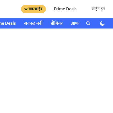
Prime Deals
साईन इन
सबस्क्राईब
me Deals
सकाळ मनी
प्रीमियर
आणखी
राशी भविष्य