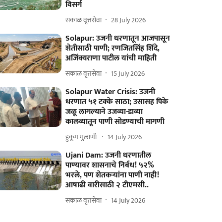
विसर्ग
सकाळ वृत्तसेवा
28 July 2026
Solapur: उजनी धरणातून आजपासून
शेतीसाठी पाणी; रणजितसिंह शिंदे,
अजिंक्यराणा पाटील यांची माहिती
सकाळ वृत्तसेवा
15 July 2026
Solapur Water Crisis: उजनी
धरणात ५१ टक्के साठा; उसासह पिके
जळू लागल्याने उजव्या-डाव्या
कालव्यातून पाणी सोडण्याची मागणी
हुकूम मुलाणी ​
14 July 2026
Ujani Dam: उजनी धरणातील
पाण्यावर शासनाचे निर्बंध! ५२%
भरले, पण शेतकऱ्यांना पाणी नाही!
आषाढी वारीसाठी २ टीएमसी..
सकाळ वृत्तसेवा
14 July 2026