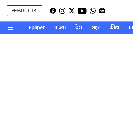
सबस्क्राईब करा
Epaper
ताज्या
देश
शहर
क्रीडा
C