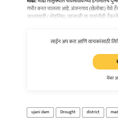
माढा:
माढा तालुक्यात पावसाळ्याच्या हंगामातच दुष्का
गंभीर बनत चालला आहे. अंजनगाव (खेलोबा) येथे टँक
जाधववाडी ( मोडनिंब), पडसाळी या गावांनीही टँकरन
साईन अप करा आणि वाचकांसाठी लिहिल
मेंबर 
ujani dam
Drought
district
ma