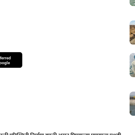
ferred
oogle