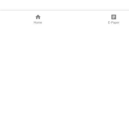
Home
E-Paper
Follow Us
Marathi News
Maharashtra N
Entertainment 