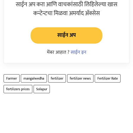
साईन अप करा आणि वाचकांसाठी लिहिलेल्या खास
कन्टेन्टचा मिळवा अमर्याद ॲक्सेस
साईन अप
मेंबर आहात ?
साईन इन
Farmer
mangalwedha
fertilizer
fertilizer news
Fertilizer Rate
fertilizers prices
Solapur