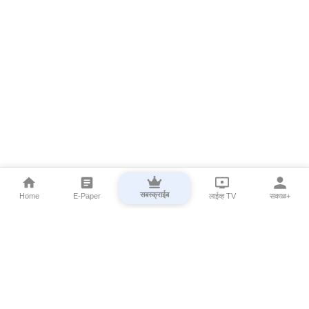
सबस्क्राईब
Home
E-Paper
लाईव्ह TV
सकाळ+