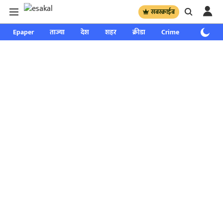
सबस्क्राईब
Epaper
ताज्या
देश
शहर
क्रीडा
Crime
साप्ताहिक