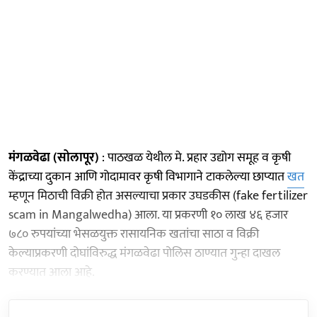
मंगळवेढा (सोलापूर)
: पाठखळ येथील मे. प्रहार उद्योग समूह व कृषी
केंद्राच्या दुकान आणि गोदामावर कृषी विभागाने टाकलेल्या छाप्यात
खत
म्हणून मिठाची विक्री होत असल्याचा प्रकार उघडकीस (fake fertilizer
scam in Mangalwedha) आला. या प्रकरणी १० लाख ४६ हजार
७८० रुपयांच्या भेसळयुक्त रासायनिक खतांचा साठा व विक्री
केल्याप्रकरणी दोघांविरुद्ध मंगळवेढा पोलिस ठाण्यात गुन्हा दाखल
करण्यात आला आहे.