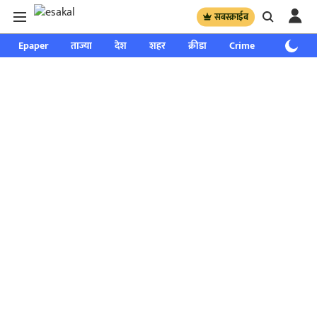
सबस्क्राईब
Epaper
ताज्या
देश
शहर
क्रीडा
Crime
साप्ताहिक