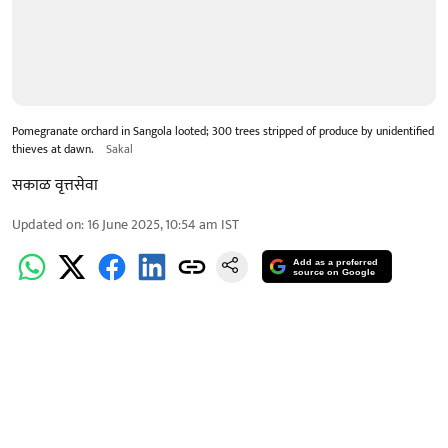
Pomegranate orchard in Sangola looted; 300 trees stripped of produce by unidentified
thieves at dawn.
Sakal
सकाळ वृत्तसेवा
Updated on
:
16 June 2025, 10:54 am
IST
Add as a preferred
source on Google