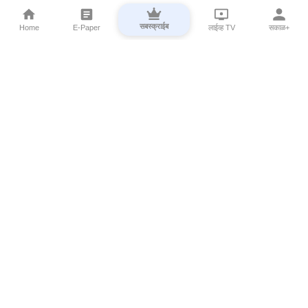
सबस्क्राईब
Home
E-Paper
लाईव्ह TV
सकाळ+
⌄
Marathi News
⌄
About Esakal
⌄
Digital Products
⌄
Sakal Programs
⌄
Print Products