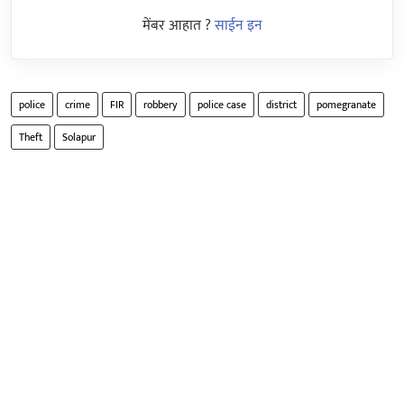
मेंबर आहात ?
साईन इन
police
crime
FIR
robbery
police case
district
pomegranate
Theft
Solapur