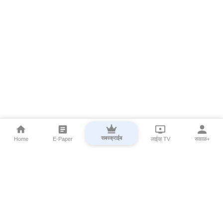
सबस्क्राईब
Home
E-Paper
लाईव्ह TV
सकाळ+