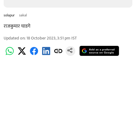
solapur
sakal
राजकुमार घाडगे
Updated on
:
18 October 2023, 3:51 pm
IST
Add as a preferred
source on Google