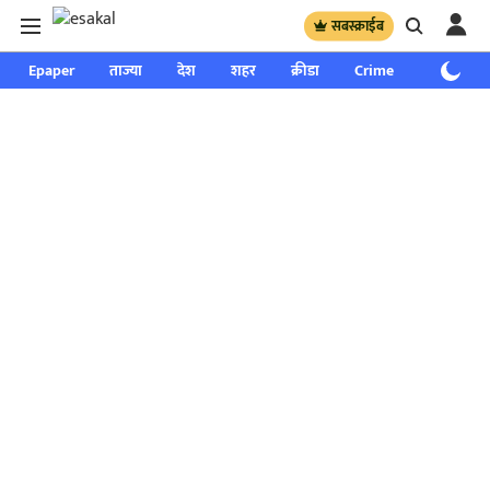
सबस्क्राईब
Epaper
ताज्या
देश
शहर
क्रीडा
Crime
साप्ताहिक