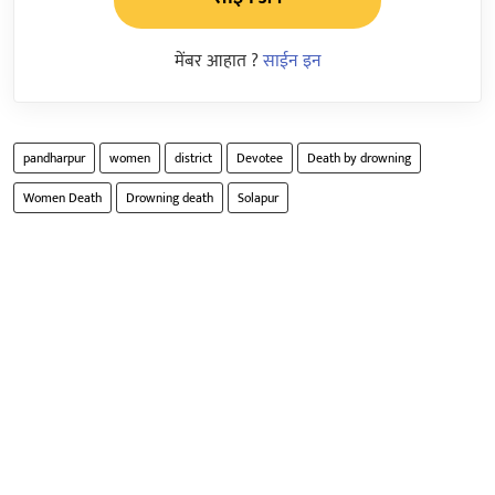
मेंबर आहात ?
साईन इन
pandharpur
women
district
Devotee
Death by drowning
Women Death
Drowning death
Solapur