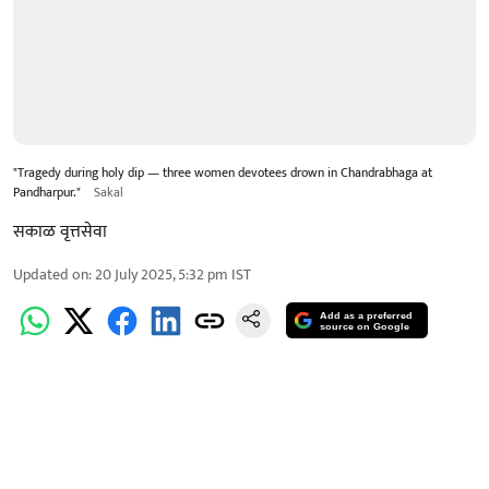
"Tragedy during holy dip — three women devotees drown in Chandrabhaga at
Pandharpur."
Sakal
सकाळ वृत्तसेवा
Updated on
:
20 July 2025, 5:32 pm
IST
Add as a preferred
source on Google