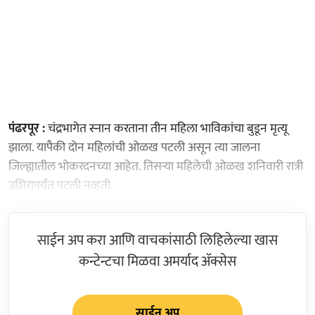
पंढरपूर :
चंद्रभागेत स्नान करताना तीन महिला भाविकांचा बुडून मृत्यू
झाला. यापैकी दोन महिलांची ओळख पटली असून त्या जालना
जिल्ह्यातील भोकरदनच्या आहेत. तिसऱ्या महिलेची ओळख शनिवारी रात्री
उशिरापर्यंत पटली नव्हती.
साईन अप करा आणि वाचकांसाठी लिहिलेल्या खास
कन्टेन्टचा मिळवा अमर्याद ॲक्सेस
साईन अप