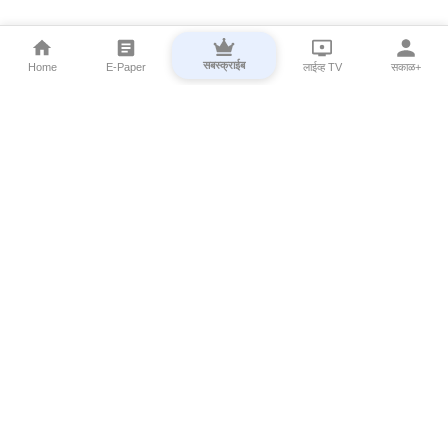
सबस्क्राईब
Home
E-Paper
लाईव्ह TV
सकाळ+
⌄
Marathi News
⌄
About Esakal
⌄
Digital Products
⌄
Sakal Programs