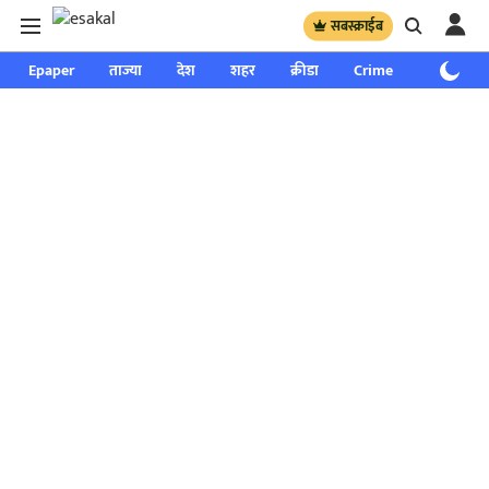
सबस्क्राईब
Epaper
ताज्या
देश
शहर
क्रीडा
Crime
साप्ताहिक