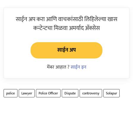
साईन अप करा आणि वाचकांसाठी लिहिलेल्या खास
कन्टेन्टचा मिळवा अमर्याद ॲक्सेस
साईन अप
मेंबर आहात ?
साईन इन
police
Lawyer
Police Officer
Dispute
controversy
Solapur