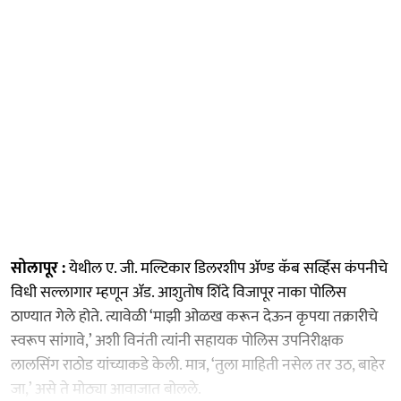
सोलापूर :
येथील ए. जी. मल्टिकार डिलरशीप ॲण्ड कॅब सर्व्हिस कंपनीचे
विधी सल्लागार म्हणून ॲड. आशुतोष शिंदे विजापूर नाका पोलिस
ठाण्यात गेले होते. त्यावेळी ‘माझी ओळख करून देऊन कृपया तक्रारीचे
स्वरूप सांगावे,’ अशी विनंती त्यांनी सहायक पोलिस उपनिरीक्षक
लालसिंग राठोड यांच्याकडे केली. मात्र, ‘तुला माहिती नसेल तर उठ, बाहेर
जा,’ असे ते मोठ्या आवाजात बोलले.