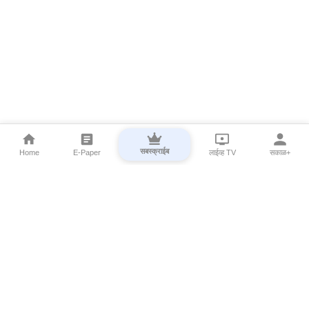
सबस्क्राईब
Home
E-Paper
लाईव्ह TV
सकाळ+
⌄
Marathi News