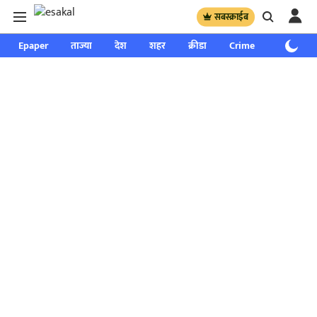
सबस्क्राईब
Epaper
ताज्या
देश
शहर
क्रीडा
Crime
साप्ताहिक