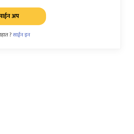
साईन अप
आहात ?
साईन इन