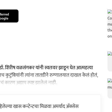
ferred
oogle
 डॉ. शिरीष वळसंगकर यांनी स्वतःवर झाडून घेत आत्महत्या
 कुटुंबियांनी त्यांना तातडीने रुग्णालयात दाखल केलं होतं,
ेचं कारण अद्याप स्पष्ट झालेलं नाही.
ेल्या खास कन्टेन्टचा मिळवा अमर्याद ॲक्सेस