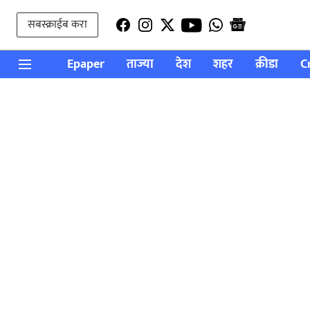
सबस्क्राईब करा
Epaper
ताज्या
देश
शहर
क्रीडा
C