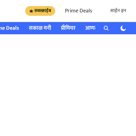
Prime Deals
साईन इन
सबस्क्राईब
me Deals
सकाळ मनी
प्रीमियर
आणखी
राशी भविष्य