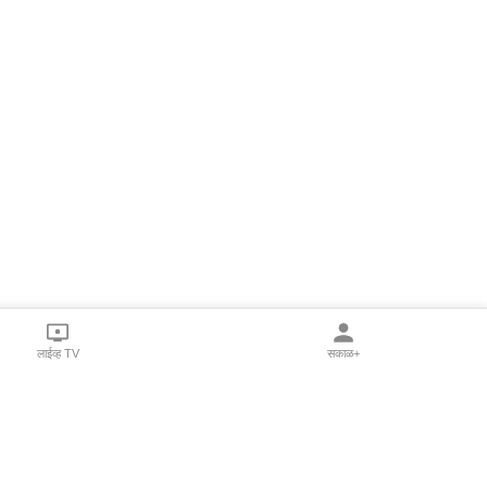
लाईव्ह TV
सकाळ+