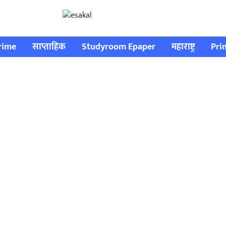
rime
साप्ताहिक
Studyroom Epaper
महाराष्ट्र
Pri