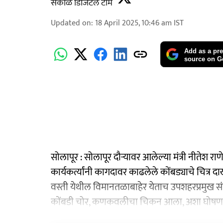
सकाळ डिजिटल टीम
Updated on
:
18 April 2025, 10:46 am
IST
Add as a pre
source on G
सोलापूर : सोलापूर दौऱ्यावर आलेल्या मंत्री नीतेश रा
कार्यकर्त्यांनी कागदावर काढलेले कोंबड्याचे चित्र दाखव
वस्ती येथील विमानतळाबाहेर येताच उपशहरप्रमुख संतो
कोंबडी चोर, कणकवलीचा चिकन आला, अशा घोषणा देत