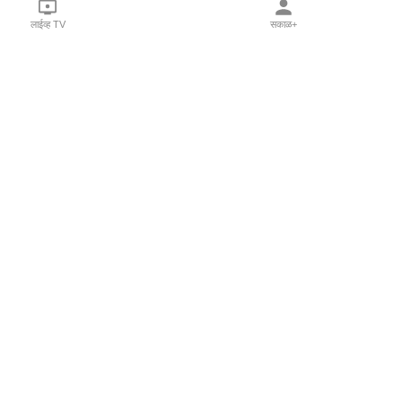
लाईव्ह TV
सकाळ+
l Programs
Print Products
Sakal Saptahik
hka
Family Doctor
 Crowdfunding
Sakal Publications
orm Pune India