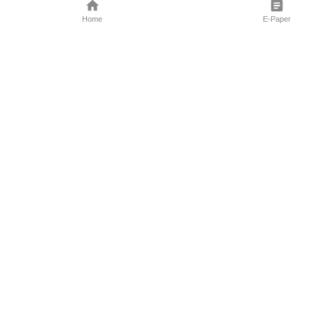
Home
E-Paper
Follow Us
Marathi News
Maharashtra N
Entertainment 
Sports News