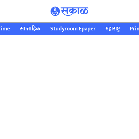
rime
साप्ताहिक
Studyroom Epaper
महाराष्ट्र
Pri