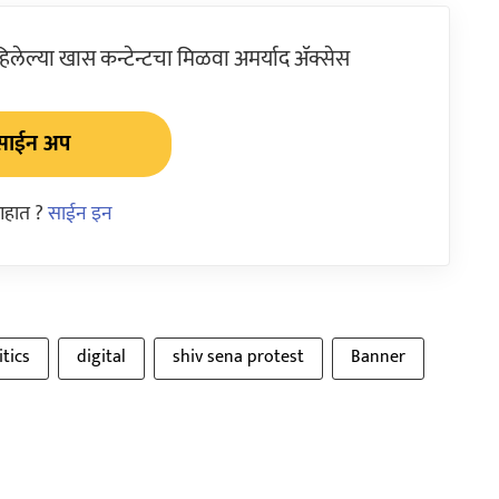
ेल्या खास कन्टेन्टचा मिळवा अमर्याद ॲक्सेस
साईन अप
आहात ?
साईन इन
tics
digital
shiv sena protest
Banner