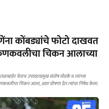
ाणेंना कोंबड्यांचे फोटो दाखवत
ध; कणकवलीचा चिकन आलाच्या
मानतळाबाहेर येताच उपशहरप्रमुख संतोष घोडके व त्यांच्या
 कणकवलीचा चिकन आला, अशा घोषणा देत त्‍यांचा निषेध केला.