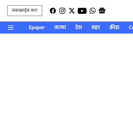
सबस्क्राईब करा
Epaper
ताज्या
देश
शहर
क्रीडा
C