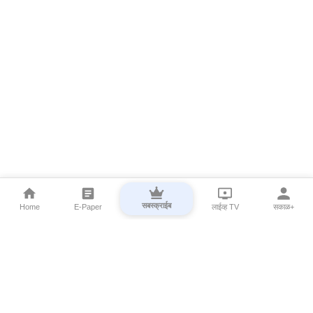
सबस्क्राईब
Home
E-Paper
लाईव्ह TV
सकाळ+