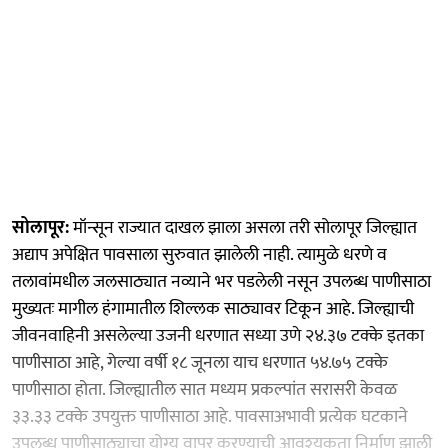
सोलापूर:
मॉन्सून राज्यात दाखल झाला असला तरी सोलापूर जिल्ह्यात
अद्याप अपेक्षित पावसाला सुरुवात झालेली नाही. त्यामुळे धरणे व
तलावांमधील जलसाठ्यात नव्याने भर पडलेली नसून उपलब्ध पाणीसाठा
मुख्यतः मागील हंगामातील शिल्लक साठ्यावर टिकून आहे. जिल्ह्याची
जीवनवाहिनी असलेल्या उजनी धरणात सध्या उणे २४.३७ टक्के इतका
पाणीसाठा आहे, गेल्या वर्षी १८ जूनला याच धरणात ५४.७५ टक्के
पाणीसाठा होता. जिल्ह्यातील सात मध्यम प्रकल्पांत सरासरी केवळ
३३.३३ टक्के उपयुक्त पाणीसाठा आहे. पावसाअभावी प्रत्येक घटकाने
उपलब्ध पाणीसाठ्याचा योग्य वापर करण्याची आवश्‍यकता निर्माण झाली