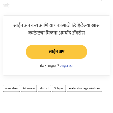
आहे.
साईन अप करा आणि वाचकांसाठी लिहिलेल्या खास
कन्टेन्टचा मिळवा अमर्याद ॲक्सेस
साईन अप
मेंबर आहात ?
साईन इन
ujani dam
Monsoon
district
Solapur
water shortage solutions