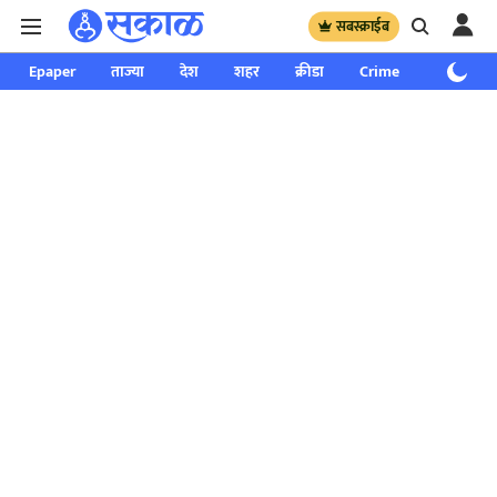
सबस्क्राईब
Epaper
ताज्या
देश
शहर
क्रीडा
Crime
साप्ताहिक