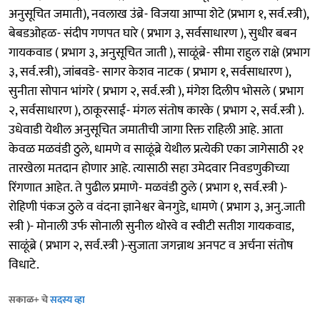
अनुसूचित जमाती), नवलाख उंब्रे- विजया आप्पा शेटे (प्रभाग १, सर्व.स्त्री),
बेबडओहळ- संदीप गणपत घारे ( प्रभाग ३, सर्वसाधारण ), सुधीर बबन
गायकवाड ( प्रभाग ३, अनुसूचित जाती ), साळूंब्रे- सीमा राहुल राक्षे (प्रभाग
३, सर्व.स्त्री), जांबवडे- सागर केशव नाटक ( प्रभाग १, सर्वसाधारण ),
सुनीता सोपान भांगरे ( प्रभाग २, सर्व.स्त्री ), मंगेश दिलीप भोसले ( प्रभाग
२, सर्वसाधारण ), ठाकूरसाई- मंगल संतोष कारके ( प्रभाग २, सर्व.स्त्री ).
उधेवाडी येथील अनुसूचित जमातीची जागा रिक्त राहिली आहे. आता
केवळ मळवंडी ठुले, धामणे व साळूंब्रे येथील प्रत्येकी एका जागेसाठी २१
तारखेला मतदान होणार आहे. त्यासाठी सहा उमेदवार निवडणुकीच्या
रिंगणात आहेत. ते पुढील प्रमाणे- मळवंडी ठुले ( प्रभाग १, सर्व.स्त्री )-
रोहिणी पंकज ठुले व वंदना ज्ञानेश्वर बेनगुडे, धामणे ( प्रभाग ३, अनु.जाती
स्त्री )- मोनाली उर्फ सोनाली सुनील थोरवे व स्वीटी सतीश गायकवाड,
साळूंब्रे ( प्रभाग २, सर्व.स्त्री )-सुजाता जगन्नाथ अनपट व अर्चना संतोष
विधाटे.
सकाळ+ चे
सदस्य व्हा