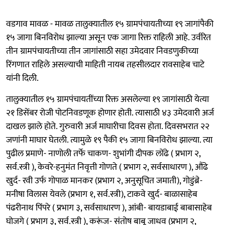
वडगाव मावळ - मावळ तालुक्यातील १५ ग्रामपंचायतीच्या १९ जागांपैकी
१५ जागा बिनविरोध झाल्या असून एक जागा रिक्त राहिली आहे. उर्वरित
तीन ग्रामपंचायतीच्या तीन जागांसाठी सहा उमेदवार निवडणुकीच्या
रिंगणात राहिले असल्याची माहिती नायब तहसीलदार रावसाहेब चाटे
यांनी दिली.
तालुक्यातील १५ ग्रामपंचायतींच्या रिक्त असलेल्या १९ जागांसाठी येत्या
२१ डिसेंबर रोजी पोटनिवडणूक होणार होती. त्यासाठी ४३ उमेदवारी अर्ज
दाखल झाले होते. गुरुवारी अर्ज माघारीचा दिवस होता. दिवसभरात २२
जणांनी माघार घेतली. त्यामुळे १९ पैकी १५ जागा बिनविरोध झाल्या. त्या
पुढील प्रमाणे- नाणोली तर्फे चाकण- शुभांगी दीपक लोंढे ( प्रभाग २,
सर्व.स्त्री ), केवरे-हनुमंत निवृत्ती गोणते ( प्रभाग २, सर्वसाधारण ), औंढे
खुर्द- रवी उर्फ गोपाळ मानकर (प्रभाग २, अनुसूचित जमाती), गोडुंब्रे-
मनीषा विलास येवले (प्रभाग १, सर्व.स्त्री), टाकवे खुर्द- बाळासाहेब
पंढरीनाथ पिंपरे ( प्रभाग ३, सर्वसाधारण ), आंबी- बायडाबाई बाबासाहेब
घोजगे ( प्रभाग ३, सर्व.स्त्री ), करूंज- संतोष बाबू जाधव (प्रभाग २,