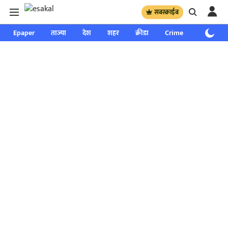
सबस्क्राईब
Epaper
ताज्या
देश
शहर
क्रीडा
Crime
साप्ताहिक