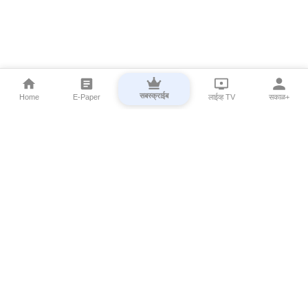
सबस्क्राईब
Home
E-Paper
लाईव्ह TV
सकाळ+
⌄
Marathi News
⌄
About Esakal
⌄
Digital Products