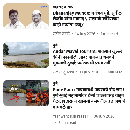
महाराष्ट्र बातम्या
Dhananjay Munde: धनंजय मुंडे, सुनील
शेळके यांना मंत्रिपद?, राष्ट्रवादी काँग्रेसच्या
काही मंत्र्यांना डच्चू?
संतोष कानडे
14 July 2026
1
min read
पुणे
Andar Maval Tourism: पावसात खुलले
‘मिनी काश्मीर’! आंदर मावळात धबधबे,
धुक्याची दुलई; पर्यटकांची प्रचंड गर्दी
सकाळ वृत्तसेवा
13 July 2026
2
min read
पुणे
Pune Rain : मावळमध्ये पावसाचे रौद्र रुप !
पुणे-मुंबई महामार्गावर टेम्पो चालकासह वाहून
गेला, NDRF ने खासगी बसमधील ३७ जणांचे
वाचवले प्राण
Yashwant Kshirsagar
06 July 2026
2
min read