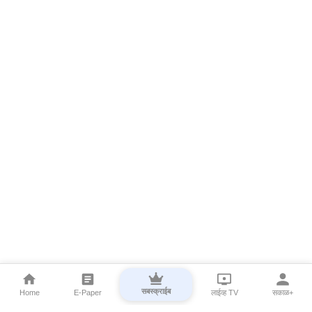
सबस्क्राईब
Home
E-Paper
लाईव्ह TV
सकाळ+