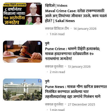
व्हिडिओ | Videos
Maval Crime Case: दरोडा टाकण्यासाठी
आले अन् तिघांच्या जीवावर उठले, काय घडलं
होतं? | Sakal News
सकाळ डिजिटल टीम
14 January 2026
1
min read
पुणे
Pune Crime : धामणे तिहेरी हत्याकांड;
मावळ हादरवणाऱ्या दरोड्यातील १०
नराधमांना जन्मठेप!
सकाळ वृत्तसेवा
13 January 2026
2
min read
पुणे
Pune News : मावळ गौण खनिज प्रकरणात
निलंबित करण्यात आलेल्या चार
तहसीलदारांसह दहा जणांचे निलंबन मागे
सकाळ वृत्तसेवा
27 December 2025
1
min read