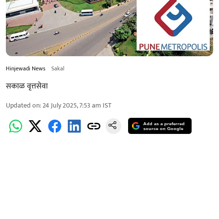
Hinjewadi News
Sakal
सकाळ वृत्तसेवा
Updated on
:
24 July 2025, 7:53 am
IST
Add as a preferred
source on Google