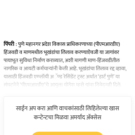
पिंपरी
: पुणे महानगर प्रदेश विकास प्राधिकरणाच्या (पीएमआरडीए)
हिंजवडी व माणमधील भूखंडांचा लिलाव करण्याऐवजी या जागांवर
पायाभूत सुविधा निर्माण कराव्यात, अशी मागणी माण-हिंजवडीतील
नागरिक व आयटी कर्मचाऱ्यांनी केली आहे. भूखंडांचा लिलाव रद्द व्हावा,
यासाठी हिंजवडी एम्प्लॉयी अॅण्ड रेसिडेंट ट्रस्ट अर्थात ‘हार्ट पुणे’ या
संघटनेने ‘पीएमआरडीए’चे आयुक्त योगेश म्हसे यांना निवेदनही दिले.
साईन अप करा आणि वाचकांसाठी लिहिलेल्या खास
कन्टेन्टचा मिळवा अमर्याद ॲक्सेस