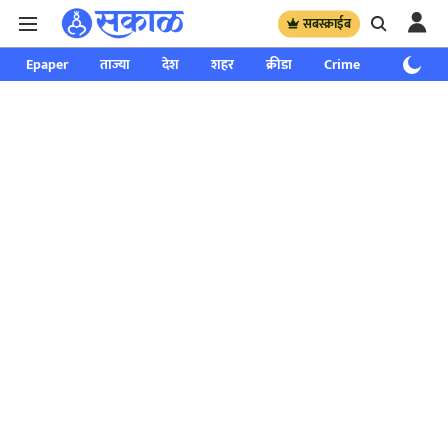
सबस्क्राईब
Epaper
ताज्या
देश
शहर
क्रीडा
Crime
साप्ताहिक