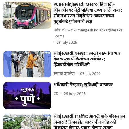
Pune Hinjewadi Metro: हिंजवडी–
शिवाजीनगर मेट्रो पहिल्या टप्प्यासाठी सज्ज;
सीएमआरएस मंजुरीनंतर उद्‌घाटनाच्या
मुहूर्ताकडे पुणेकरांचे लक्ष
मंगेश कोळपकर (mangesh.kolapkar@esaka
l.com)
28 July 2026
Hinjewadi News : लाखो वाहनांचा भार
केवळ २७ पोलिसांच्या खांद्यांवर;
हिंजवडीतील परिस्थिती
सकाळ वृत्तसेवा
03 July 2026
अधिकारी गैरहजर; सुविधाही वाऱ्यावर
CD
25 June 2026
Hinjawadi Traffic: आयटी पार्क परिसराला
दिलासा! हिंजवडीत चार नवीन जोड रस्ते
विकसित होणार, प्रवास होणार सुसह्य