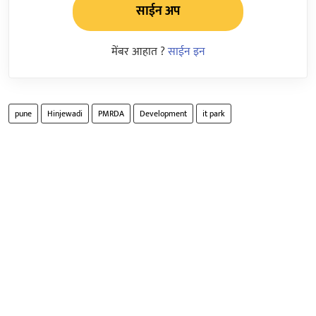
साईन अप
मेंबर आहात ?
साईन इन
pune
Hinjewadi
PMRDA
Development
it park