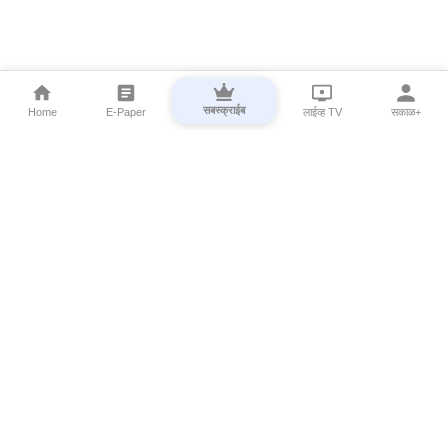
सबस्क्राईब
Home
E-Paper
लाईव्ह TV
सकाळ+
⌄
Marathi News
⌄
About Esakal
⌄
Digital Products