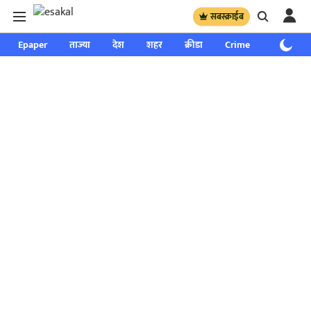
सबस्क्राईब
Epaper
ताज्या
देश
शहर
क्रीडा
Crime
साप्ताहिक