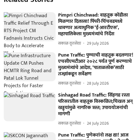
Pimpri Chinchwad: वाहतूक कोंडीला
मिळणार दिलासा! पिंपरी-चिंचवडमध्ये
धावणार अत्याधुनिक ‘ई-आरटीएस’,
महापालिकेला मुख्यमंत्र्यांचे निर्देश
सकाळ वृत्तसेवा
29 July 2026
Pune Traffic: पुण्याची वाहतूक बदलणार!
एचसीएमटीआर २०२८ पर्यंत पूर्ण करण्याचे
मुख्यमंत्र्यांचे आदेश, ‘पाताळलोक’साठी
तज्ज्ञांकडून सर्वेक्षण
सकाळ वृत्तसेवा
28 July 2026
Sinhagad Road Traffic: सिंहगड रस्ता
परिसरातील वाहतूक विस्कळित;चिखल अन्
खड्ड्यांमुळे नागरिक त्रस्त; उपाययोजनांची
मागणी
सकाळ वृत्तसेवा
24 July 2026
Pune Traffic: पुणेकरांनो लक्ष द्या! आज