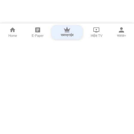
सबस्क्राईब
Home
E-Paper
लाईव्ह TV
सकाळ+
⌄
Marathi News
⌄
About Esakal
⌄
Digital Products