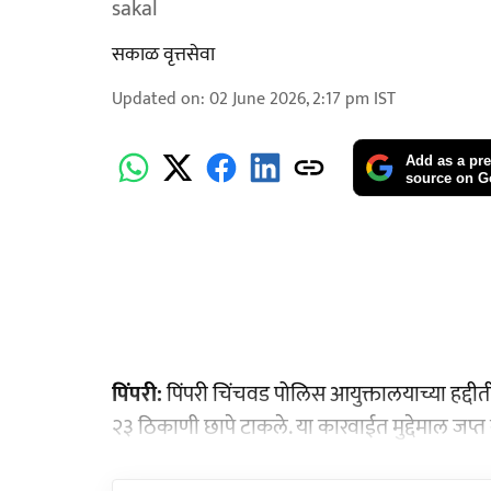
sakal
सकाळ वृत्तसेवा
Updated on
:
02 June 2026, 2:17 pm
IST
Add as a pre
source on G
पिंपरी:
पिंपरी चिंचवड पोलिस आयुक्तालयाच्या हद्दीती
२३ ठिकाणी छापे टाकले. या कारवाईत मुद्देमाल जप्त 