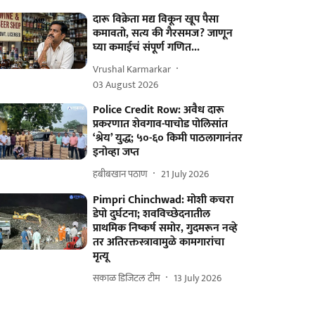
दारू विक्रेता मद्य विकून खूप पैसा
कमावतो, सत्य की गैरसमज? जाणून
घ्या कमाईचं संपूर्ण गणित...
Vrushal Karmarkar
03 August 2026
Police Credit Row: अवैध दारू
प्रकरणात शेवगाव-पाचोड पोलिसांत
‘श्रेय’ युद्ध; ५०-६० किमी पाठलागानंतर
इनोव्हा जप्त
हबीबखान पठाण
21 July 2026
Pimpri Chinchwad: मोशी कचरा
डेपो दुर्घटना; शवविच्छेदनातील
प्राथमिक निष्कर्ष समोर, गुदमरून नव्हे
तर अतिरक्तस्त्रावामुळे कामगारांचा
मृत्यू
सकाळ डिजिटल टीम
13 July 2026