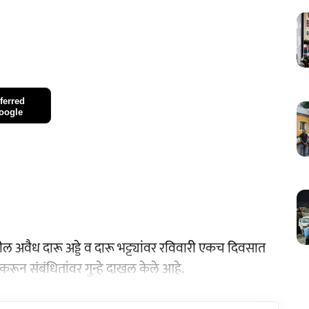
ferred
oogle
ल अवैध दारू अड्डे व दारू भट्ट्यांवर रविवारी एकच दिवसात
करून संबंधितांवर गुन्हे दाखल केले आहे.