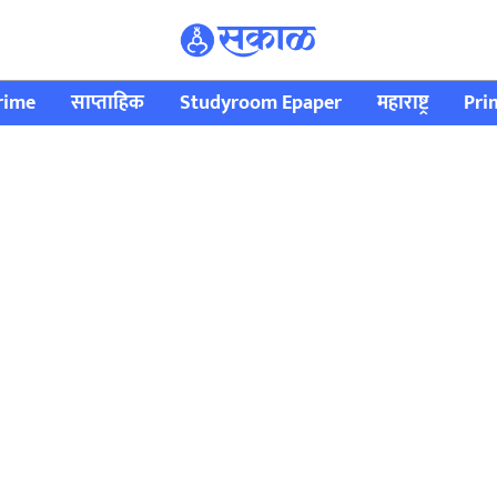
rime
साप्ताहिक
Studyroom Epaper
महाराष्ट्र
Pri