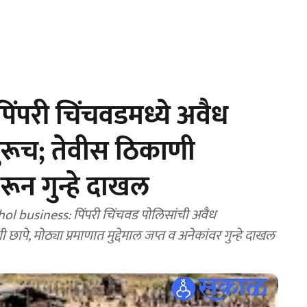
ंपरी चिंचवडमध्ये अवैध
 सुरूच; तेवीस ठिकाणी
करून गुन्हे दाखल
ol business: पिंपरी चिंचवड पोलिसांची अवैध
े, मोठ्या प्रमाणात मुद्देमाल जप्त व अनेकांवर गुन्हे दाखल