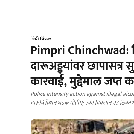
पिंपरी-चिंचवड
Pimpri Chinchwad: पि
दारूअड्ड्यांवर छापासत्र
कारवाई, मुद्देमाल जप्त 
Police intensify action against illegal alcoh
दारूविरोधात धडक मोहीम; एका दिवसात २३ ठिकाणी छाप