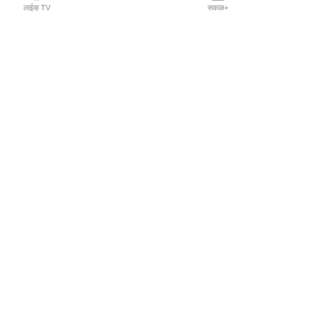
लाईव्ह TV
सकाळ+
l Programs
Print Products
Sakal Saptahik
hka
Family Doctor
 Crowdfunding
Sakal Publications
orm Pune India