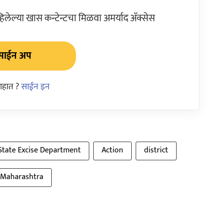
ेल्या खास कन्टेन्टचा मिळवा अमर्याद ॲक्सेस
साईन अप
आहात ?
साईन इन
State Excise Department
Action
district
n Maharashtra