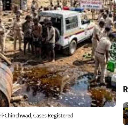
R
mpri-Chinchwad, Cases Registered