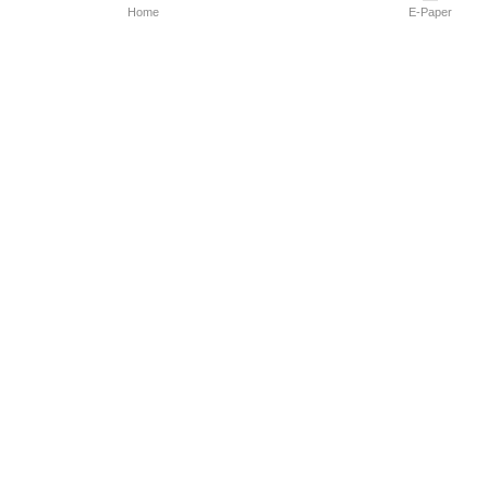
Home
E-Paper
Follow Us
Marathi News
Maharashtra N
Entertainment 
Sports News
Mumbai News