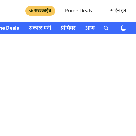
Prime Deals
साईन इन
सबस्क्राईब
me Deals
सकाळ मनी
प्रीमियर
आणखी
राशी भविष्य