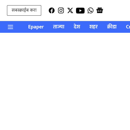
सबस्क्राईब करा
Epaper
ताज्या
देश
शहर
क्रीडा
C