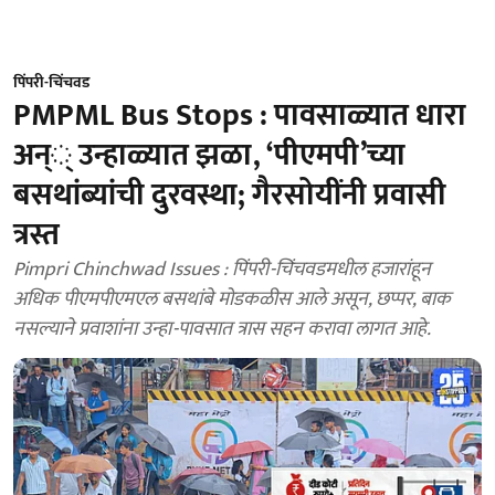
पिंपरी-चिंचवड
PMPML Bus Stops : पावसाळ्यात धारा
अन्् उन्हाळ्यात झळा, ‘पीएमपी’च्या
बसथांब्यांची दुरवस्था; गैरसोयींनी प्रवासी
त्रस्त
Pimpri Chinchwad Issues : पिंपरी-चिंचवडमधील हजारांहून
अधिक पीएमपीएमएल बसथांबे मोडकळीस आले असून, छप्पर, बाक
नसल्याने प्रवाशांना उन्हा-पावसात त्रास सहन करावा लागत आहे.