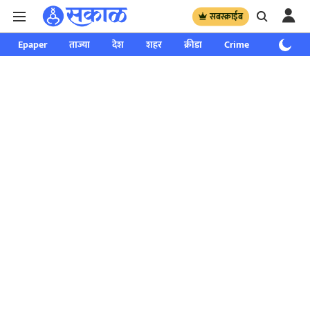
सबस्क्राईब
Epaper
ताज्या
देश
शहर
क्रीडा
Crime
साप्ताहिक