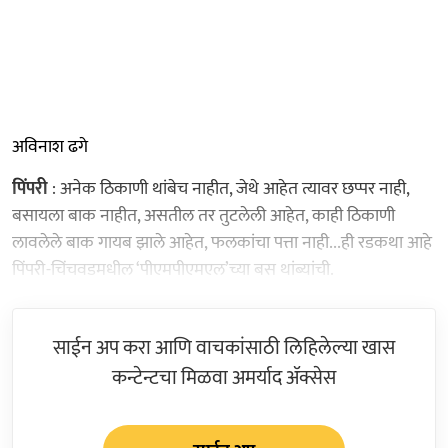
अविनाश ढगे
पिंपरी
: अनेक ठिकाणी थांबेच नाहीत, जेथे आहेत त्यावर छप्पर नाही,
बसायला बाक नाहीत, असतील तर तुटलेली आहेत, काही ठिकाणी
लावलेले बाक गायब झाले आहेत, फलकांचा पत्ता नाही...ही रडकथा आहे
पिंपरी-चिंचवडमधील ‘पीएमपीएमएल’च्या बस थांब्यांची.
साईन अप करा आणि वाचकांसाठी लिहिलेल्या खास
कन्टेन्टचा मिळवा अमर्याद ॲक्सेस