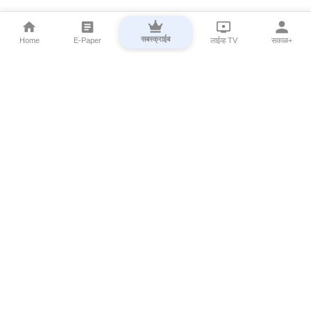
सबस्क्राईब
Home
E-Paper
लाईव्ह TV
सकाळ+
⌄
Marathi News
⌄
About Esakal
⌄
Digital Products
⌄
Sakal Programs