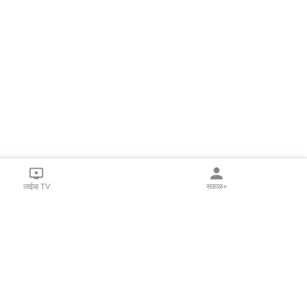
लाईव्ह TV
सकाळ+