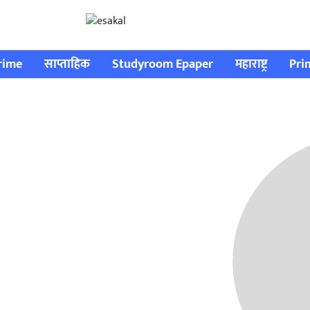
rime
साप्ताहिक
Studyroom Epaper
महाराष्ट्र
Pri