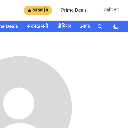
Prime Deals
साईन इन
सबस्क्राईब
me Deals
सकाळ मनी
प्रीमियर
आणखी
राशी भविष्य