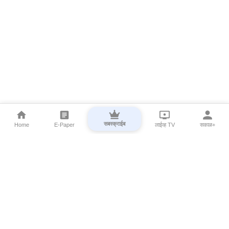
सबस्क्राईब
Home
E-Paper
लाईव्ह TV
सकाळ+