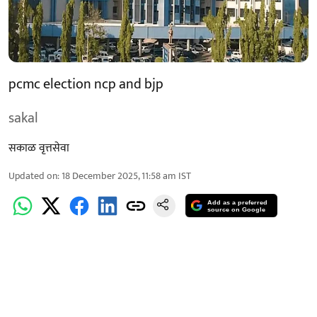
pcmc election ncp and bjp
sakal
सकाळ वृत्तसेवा
Updated on
:
18 December 2025, 11:58 am
IST
Add as a preferred
source on Google