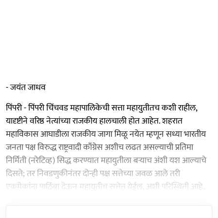
- जयंत जाधव
पिंपरी - पिंपरी चिंचवड महापालिकेची सत्ता महायुतीतच कशी राहील,
यादृष्टीने वरिष्ठ नेत्यांच्या राजकीय हालचाली होत आहेत. शहरात
महाविकास आघाडीला राजकीय जागा मिळू नयेत म्हणून सध्या भारतीय
जनता पक्ष विरुद्ध राष्ट्रवादी काँग्रेस अशीच लढत असल्याची प्रतिमा
निर्मिती (नरेटिव्ह) सिद्ध करण्यात महायुतीला बऱ्याच अंशी यश आल्याचे
दिसते; तर निवडणुकीनंतर दोन्ही पक्ष सत्तेच्या जवळ आले तरी
एकमेकांना पाठिंबा देऊन महायुतीच सत्तेत येईल, अशी परिस्थिती आहे.