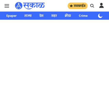
सबस्क्राईब
Epaper
ताज्या
देश
शहर
क्रीडा
Crime
साप्ताहिक