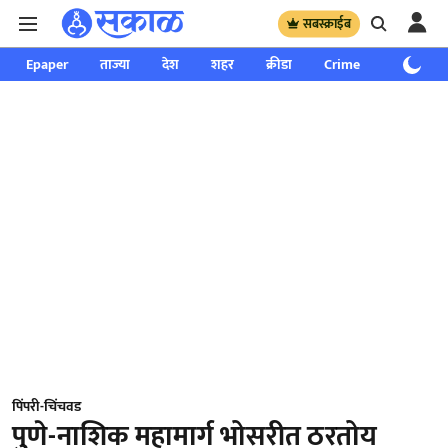
सबस्क्राईब
Epaper
ताज्या
देश
शहर
क्रीडा
Crime
साप्ताहिक
पिंपरी-चिंचवड
पुणे-नाशिक महामार्ग भोसरीत ठरतोय