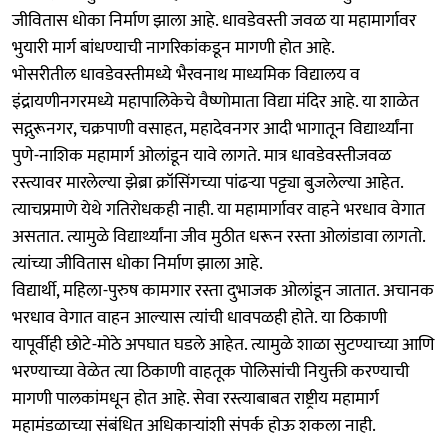
जीवितास धोका निर्माण झाला आहे. धावडेवस्ती जवळ या महामार्गावर
भुयारी मार्ग बांधण्याची नागरिकांकडून मागणी होत आहे.
भोसरीतील धावडेवस्तीमध्ये भैरवनाथ माध्यमिक विद्यालय व
इंद्रायणीनगरमध्ये महापालिकेचे वैष्णोमाता विद्या मंदिर आहे. या शाळेत
सद्गुरूनगर, चक्रपाणी वसाहत, महादेवनगर आदी भागातून विद्यार्थ्यांना
पुणे-नाशिक महामार्ग ओलांडून यावे लागते. मात्र धावडेवस्तीजवळ
रस्त्यावर मारलेल्या झेब्रा क्रॉसिंगच्या पांढऱ्या पट्ट्या बुजलेल्या आहेत.
त्याचप्रमाणे येथे गतिरोधकही नाही. या महामार्गावर वाहने भरधाव वेगात
असतात. त्यामुळे विद्यार्थ्यांना जीव मुठीत धरून रस्ता ओलांडावा लागतो.
त्यांच्या जीवितास धोका निर्माण झाला आहे.
विद्यार्थी, महिला-पुरुष कामगार रस्ता दुभाजक ओलांडून जातात. अचानक
भरधाव वेगात वाहन आल्यास त्यांची धावपळही होते. या ठिकाणी
यापूर्वीही छोटे-मोठे अपघात घडले आहेत. त्यामुळे शाळा सुटण्याच्या आणि
भरण्याच्या वेळेत त्या ठिकाणी वाहतूक पोलिसांची नियुक्ती करण्याची
मागणी पालकांमधून होत आहे. सेवा रस्त्याबाबत राष्ट्रीय महामार्ग
महामंडळाच्या संबंधित अधिकाऱ्यांशी संपर्क होऊ शकला नाही.