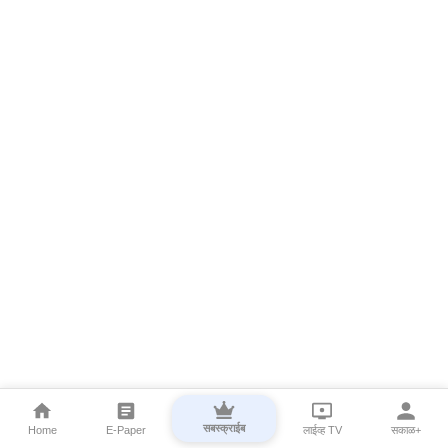
सबस्क्राईब
Home
E-Paper
लाईव्ह TV
सकाळ+