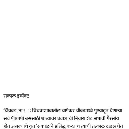
सकाळ इम्पॅक्ट
चिंचवड, ता.९ ः चिंचवडगावातील चापेकर चौकामध्ये पुण्याहून येणाऱ्या
सर्व पीएमपी बससाठी थांब्यावर प्रवाशांची निवारा शेड अभावी गैरसोय
होत असल्याचे वृत्त ‘सकाळ’ने प्रसिद्ध करताच त्याची तत्काळ दखल घेत