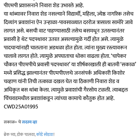
पीएमपी प्रशासनाने निवारा शेड उभारले आहे.
या थांब्यावर निवारा शेड नसल्याने विद्यार्थी, महिला, ज्येष्ठ नागरिक तसेच
दिव्यांग प्रवाशांना ऐन उन्हाळा-पावसाळ्यात दररोज त्रासाला सामोरे जावे
लागत असे. बसची वाट पाहण्यासाठी तसेच बसमधून उतरल्यानंतर
प्रवासी हे थेट पदपथावर उतरत असल्यामुळे गर्दी होत असे. त्यामुळे
पादचाऱ्यांनाही चालताना अडथळा होत होता. त्यांना मुख्य रस्त्यावरून
चालावे लागत होते. त्यामुळे अपघाताचा धोका वाढला होता. ‘चापेकर
चौकात पीएमपीचे प्रवासी पदपथावर’ या शीर्षकाखाली ही बातमी ‘सकाळ’
मध्ये प्रसिद्ध झाल्यानंतर पीएमपीएलचे जनसंपर्क अधिकारी किशोर
चव्हाण यांनी तिची तत्काळ दखल घेत या ठिकाणी निवारा शेड व
अधिकृत बस थांबा केला. त्यामुळे प्रवाशांची गैरसोय टळली. त्याबद्दल
चिंचवडमधील प्रवाशांकडून त्यांच्या कामाचे कौतुक होत आहे.
CWD25A01995
सकाळ+ चे
सदस्य व्हा
ब्रेक घ्या, डोकं चालवा,
कोडे सोडवा
!