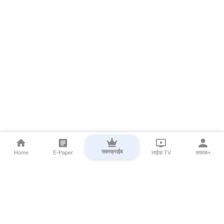
सबस्क्राईब
Home
E-Paper
लाईव्ह TV
सकाळ+