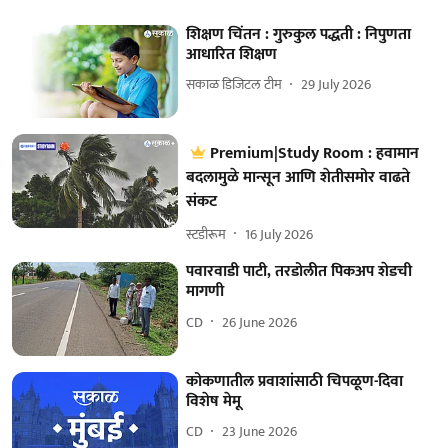
शिक्षण चिंतन : गुरुकुल पद्धती : निपुणता
आधारित शिक्षण
सकाळ डिजिटल टीम
29 July 2026
Premium|Study Room : हवामान
बदलामुळे मान्सून आणि शेतीसमोर वाढते
संकट
स्टडीरूम
16 July 2026
पवारवाडी पाटी, तरडोलीत पिकअप शेडची
मागणी
CD
26 June 2026
कोकणातील प्रवाशांसाठी चिपळूण-दिवा
विशेष मेमू
CD
23 June 2026