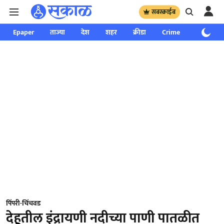
सबस्क्राईब
Epaper
ताज्या
देश
शहर
क्रीडा
Crime
साप्ताहिक
पिंपरी-चिंचवड
देहूतील इंद्रायणी नदीच्या पाणी पातळीत