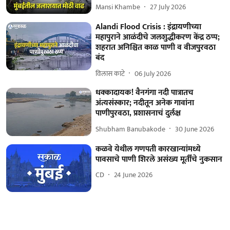
Mansi Khambe
27 July 2026
Alandi Flood Crisis : इंद्रायणीच्या
महापुराने आळंदीचे जलशुद्धीकरण केंद्र ठप्प;
शहरात अनिश्चित काळ पाणी व वीजपुरवठा
बंद
विलास काटे
06 July 2026
धक्कादायक! वैनगंगा नदी पात्रातच
अंत्यसंस्कार; नदीतून अनेक गावांना
पाणीपुरवठा, प्रशासनाचं दुर्लक्ष
Shubham Banubakode
30 June 2026
कळवे येथील गणपती कारखान्यांमध्ये
पावसाचे पाणी शिरले असंख्य मूर्तींचे नुकसान
CD
24 June 2026