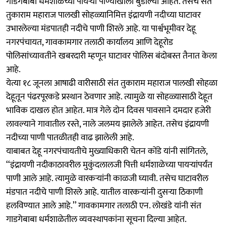
गाडगेबाबा धर्मशाळेच्या पायऱ्या पाण्याखाली बुडाल्या आहेत. तसेच संत
तुकाराम महाराज पालखी सोहळ्यानिमित्त इंद्रायणी नदीच्या घाटावर
उभारलेल्या मंडपातही नदीचे पाणी शिरले आहे. या पार्श्वभूमीवर देहू
नगरपंचायत, गावकामगार तलाठी कार्यालय आणि देहूरोड
पोलिसांच्यावतीने खबरदारी म्हणून घाटावर पोलिस बंदोबस्त तैनात केला
आहे.
येत्या १८ जूनला आषाढी वारीसाठी संत तुकाराम महाराज पालखी सोहळा
देहूतून पंढरपूरकडे प्रस्थान ठेवणार आहे. त्यामुळे या सोहळ्यासाठी देहूत
भाविक दाखल होत आहेत. मात्र गेले दोन दिवस पावसाने दमदार हजेरी
लावल्याने गावातील रस्ते, नाले जलमय झालेले आहेत. तसेच इंद्रायणी
नदीच्या पाणी पातळीतही वाढ झालेली आहे.
याबाबत देहू नगरपंचायतीचे मुख्याधिकारी चेतन कोंडे यांनी सांगितले,
‘‘इंद्रायणी नदीकाठावरील मुकुंदलालजी पित्ती धर्मशाळेच्या पायऱ्यांपर्यंत
पाणी आले आहे. त्यामुळे वारकऱ्यांनी काळजी घ्यावी. तसेच घाटावरील
मंडपात नदीचे पाणी शिरले आहे. यातील वारकऱ्यांनी दुसऱ्या ठिकाणी
हलविण्यात आले आहे.’’ गावकामगार तलाठी एन. लोखंडे यांनी संत
गाडगेबाबा धर्मशाळेतील व्यवस्थापकांना सूचना दिल्या आहेत.