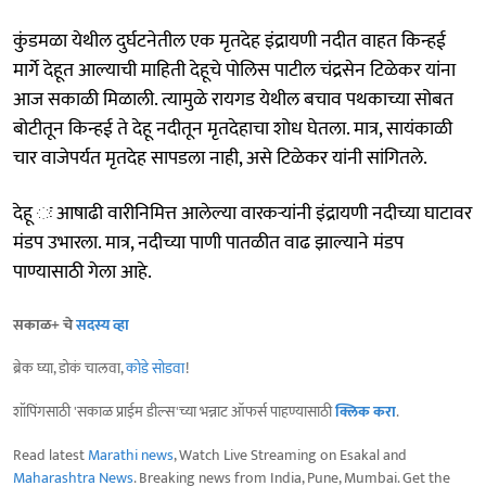
कुंडमळा येथील दुर्घटनेतील एक मृतदेह इंद्रायणी नदीत वाहत किन्हई
मार्गे देहूत आल्याची माहिती देहूचे पोलिस पाटील चंद्रसेन टिळेकर यांना
आज सकाळी मिळाली. त्यामुळे रायगड येथील बचाव पथकाच्या सोबत
बोटीतून किन्हई ते देहू नदीतून मृतदेहाचा शोध घेतला. मात्र, सायंकाळी
चार वाजेपर्यत मृतदेह सापडला नाही, असे टिळेकर यांनी सांगितले.
देहू ः आषाढी वारीनिमित्त आलेल्या वारकऱ्यांनी इंद्रायणी नदीच्या घाटावर
मंडप उभारला. मात्र, नदीच्या पाणी पातळीत वाढ झाल्याने मंडप
पाण्यासाठी गेला आहे.
सकाळ+ चे
सदस्य व्हा
ब्रेक घ्या, डोकं चालवा,
कोडे सोडवा
!
शॉपिंगसाठी 'सकाळ प्राईम डील्स'च्या भन्नाट ऑफर्स पाहण्यासाठी
क्लिक करा
.
Read latest
Marathi news
, Watch Live Streaming on Esakal and
Maharashtra News
. Breaking news from India, Pune, Mumbai. Get the