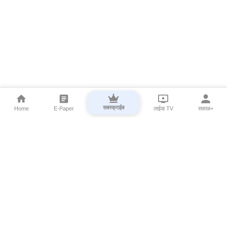
सबस्क्राईब
Home
E-Paper
लाईव्ह TV
सकाळ+
⌄
Marathi News