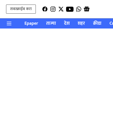
सबस्क्राईब करा
Epaper
ताज्या
देश
शहर
क्रीडा
C