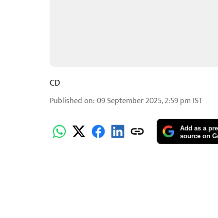
CD
Published on
:
09 September 2025, 2:59 pm
IST
Add as a pre
source on G