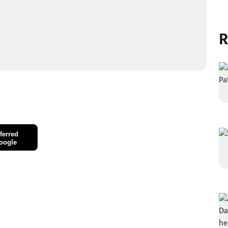
R
ferred
oogle