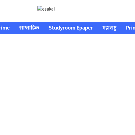
rime
साप्ताहिक
Studyroom Epaper
महाराष्ट्र
Pri