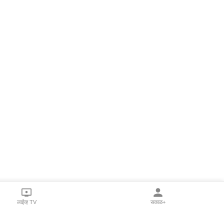
लाईव्ह TV
सकाळ+