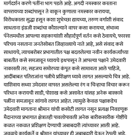
मार्गदर्शन करणे पतींना भाग पडले आहे. अगदी नमस्कार करताना
वापरायच्या शब्दांपासून ते वाकून कुणाला नमस्कार करायचा,
विरोधकाला सुद्धा हसून कशा शुभेच्छा द्यायच्या, तरुण वर्गाशी संवाद
साधताना इंग्रजी शब्दांचा कौशल्याने वापर कसा करायचा, संभाव्य
पॅनेलमधील आपल्या सहकाऱ्यांशी सौहार्दपूर्ण वर्तन कसे ठेवायचे, फारसा
परिचय नसताना जनतेसोबत जिव्हाळ्याचे नाते आहे, असे संवाद कसे
साधायचे, त्याचबरोबर प्रभागातील पक्ष बदललेल्या नवीन कार्यकर्त्यांच्या
बाबतीत कसे समजावून घ्यायचे इथपासून ते आपल्या पक्षाने उमेदवारी
नाकारली तर; सहजच समोरच्या कंपूत कसे सामावता आले पाहिजे,
आदींबाबत पतिराजांना पत्नीचे प्रशिक्षण घ्यावे लागत असल्याचे चित्र आहे.
याशिवाय सध्या उमेदवार वापरत असलेल्या रंग व चिन्हाचा विचार करून
परिधान करायची साडी, पोशाख कसे असावेत यांसह अनेक बारकावे
पत्नींना समजावून सांगावे लागत आहेत. त्यामुळे केवळ पक्षाकडेच
उमेदवारी मागताना श्रीमान यांची कसोटी लागत नसून प्रत्यक्ष निवडणूक
मैदानाच्या प्रभागात क्षेत्रातही पावलोपावली अनेक बारीकसारीक गोष्टींचे
कळत नकळत प्रशिक्षण देण्याची जबाबदारी त्यांच्यावर आली आहे.
जवळचे कार्यकर्ते व श्रीमान यांच्यावर ही जबाबदारी येऊन ठेपली आहे.