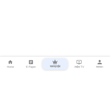
सबस्क्राईब
Home
E-Paper
लाईव्ह TV
सकाळ+