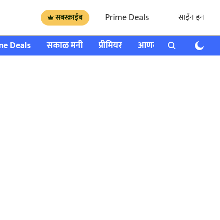
Prime Deals
साईन इन
सबस्क्राईब
me Deals
सकाळ मनी
प्रीमियर
आणखी
राशी भविष्य