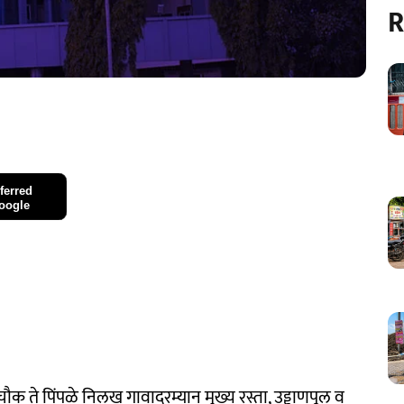
R
ferred
oogle
चौक ते पिंपळे निलख गावादरम्यान मुख्य रस्ता, उड्डाणपूल व