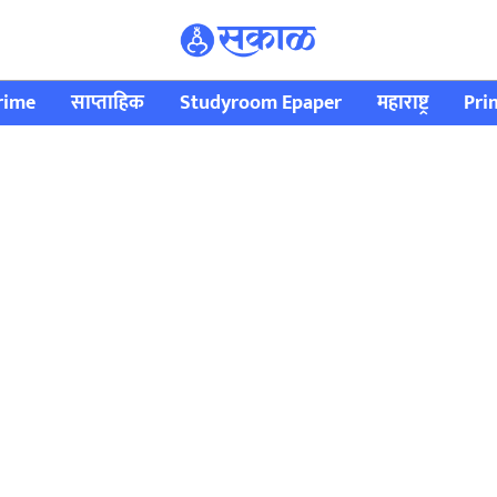
rime
साप्ताहिक
Studyroom Epaper
महाराष्ट्र
Pri