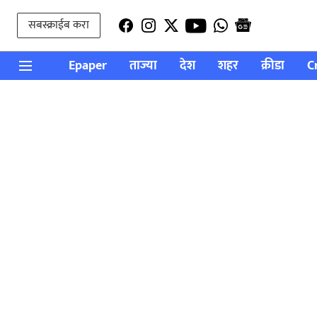
सबस्क्राईब करा
Epaper
ताज्या
देश
शहर
क्रीडा
C