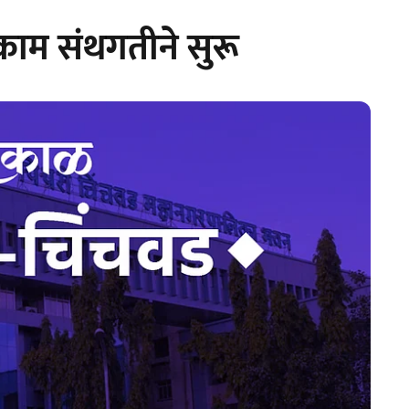
 काम संथगतीने सुरू