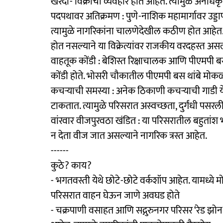
खरेदी- विक्रीची व्यवहार होत आहेत. त्यामुळे अनधिकृ
पदपथावर अतिक्रमण : पुणे-नाशिक महामार्गावर उड्डा
त्यामुळे नागरिकांना चालणेदेखील कठीण होत आहेत.
होत नसल्याने या विक्रेत्यांवर राजकीय वरदहस्त अस
वाहतूक कोंडी : बेशिस्त रिक्षाचालक आणि पीएमपी बस 
कोंडी होते. भोसरी चौकातील पीएमपी बस थांबे मोकळ्
कचऱ्याची समस्या : अनेक ठिकाणी कचऱ्याची गाडी 
टाकतात. त्यामुळे परिसरात अस्वच्छता, दुर्गंधी पसरल
वांरवार वीजपुरवठा खंडित : या परिसरातील बहुतांश 
न देता वीज जात असल्याने नागरिक त्रस्त आहेत.
------
कुठे? काय?
- भगतवस्ती येथे छोटे-छोटे वर्कशॉप आहेत. यामध्ये मो
परिसरात वाहन घेऊन जाणे अवघड होते
- चक्रपाणी वसाहत आणि सद्गुरुनगर परिसर ‘रेड झोन’ 