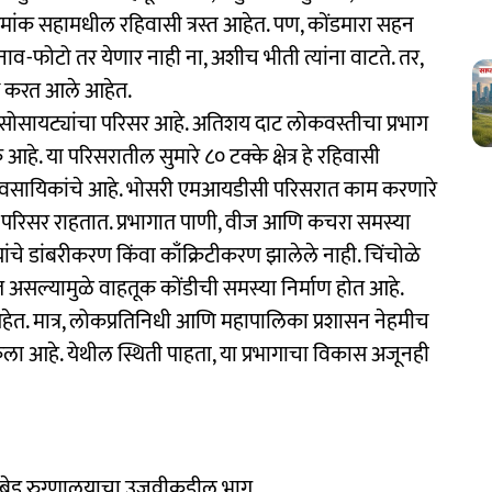
्रमांक सहामधील रहिवासी त्रस्त आहेत. पण, कोंडमारा सहन
व-फोटो तर येणार नाही ना, अशीच भीती त्यांना वाटते. तर,
लक्ष करत आले आहेत.
ू सोसायट्यांचा परिसर आहे. अतिशय दाट लोकवस्तीचा प्रभाग
हे. या परिसरातील सुमारे ८० टक्के क्षेत्र हे रहिवासी
आणि व्यावसायिकांचे आहे. भोसरी एमआयडीसी परिसरात काम करणारे
र परिसर राहतात. प्रभागात पाणी, वीज आणि कचरा समस्या
ांचे डांबरीकरण किंवा काँक्रिटीकरण झालेले नाही. चिंचोळे
 बसत असल्यामुळे वाहतूक कोंडीची समस्या निर्माण होत आहे.
आहेत. मात्र, लोकप्रतिनिधी आणि महापालिका प्रशासन नेहमीच
ेला आहे. येथील स्थिती पाहता, या प्रभागाचा विकास अजूनही
०० बेड रुग्णालयाचा उजवीकडील भाग.