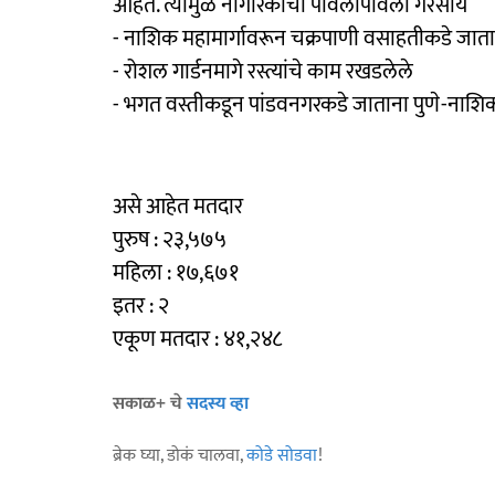
आहेत. त्यामुळे नागरिकांची पावलोपावली गैरसोय
- नाशिक महामार्गावरून चक्रपाणी वसाहतीकडे जाताना र
- रोशल गार्डनमागे रस्त्यांचे काम रखडलेले
- भगत वस्तीकडून पांडवनगरकडे जाताना पुणे-नाशिक
असे आहेत मतदार
पुरुष : २३,५७५
महिला : १७,६७१
इतर : २
एकूण मतदार : ४१,२४८
सकाळ+ चे
सदस्य व्हा
ब्रेक घ्या, डोकं चालवा,
कोडे सोडवा
!