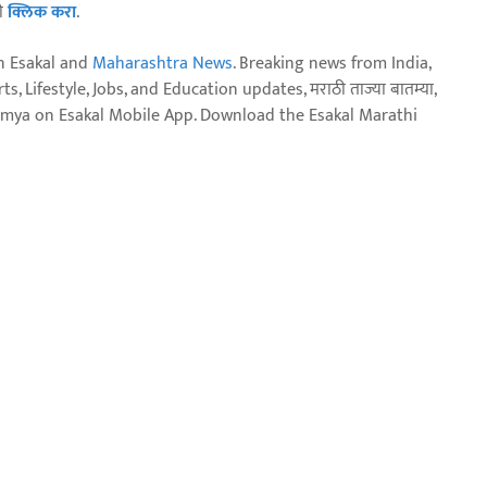
ठी
क्लिक करा
.
n Esakal and
Maharashtra News
. Breaking news from India,
, Lifestyle, Jobs, and Education updates, मराठी ताज्या बातम्या,
aja batmya on Esakal Mobile App. Download the Esakal Marathi