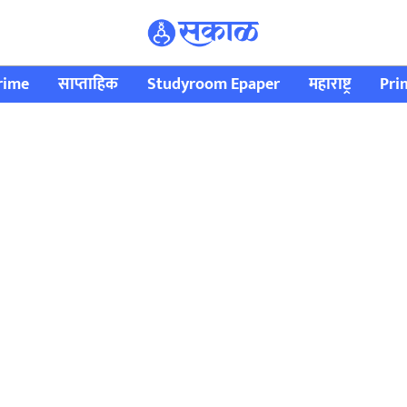
rime
साप्ताहिक
Studyroom Epaper
महाराष्ट्र
Pri