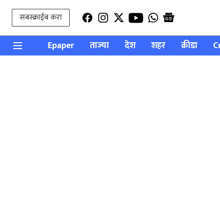
सबस्क्राईब करा
Epaper
ताज्या
देश
शहर
क्रीडा
C