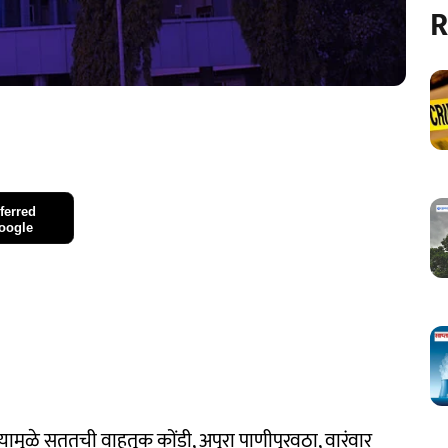
R
ferred
oogle
 त्यामुळे सततची वाहतूक कोंडी, अपुरा पाणीपुरवठा, वारंवार