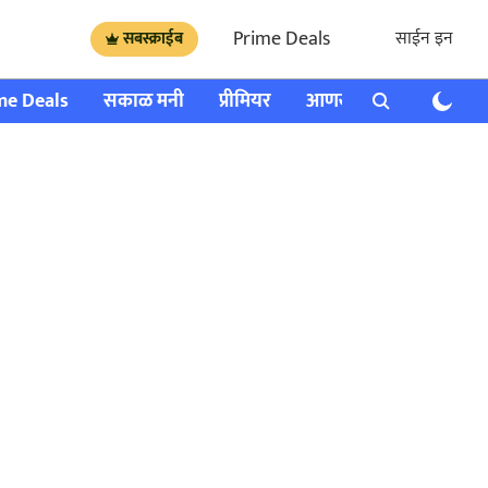
Prime Deals
साईन इन
सबस्क्राईब
me Deals
सकाळ मनी
प्रीमियर
आणखी
राशी भविष्य