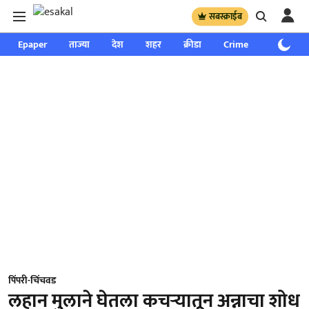
सबस्क्राईब
Epaper
ताज्या
देश
शहर
क्रीडा
Crime
साप्ताहिक
पिंपरी-चिंचवड
लहान मुलाने घेतला कचऱ्‍यातून अन्नाचा शोध