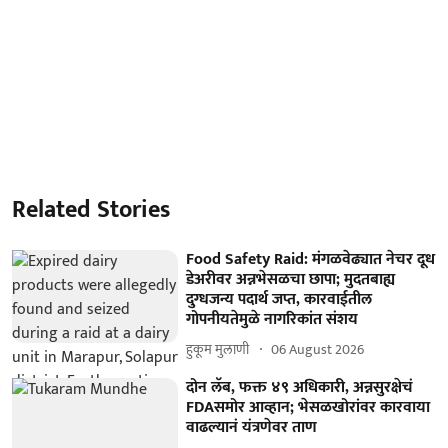
Related Stories
Food Safety Raid: मंगळवेढ्यात नेचर दूध
डेअरीवर अन्नभेसळचा छापा; मुदतबाह्य
दुग्धजन्य पदार्थ जप्त, कारवाईतील
गोपनीयतेमुळे नागरिकांत संशय
हुकूम मुलाणी ​
06 August 2026
दोन लॅब, फक्त ४९ अधिकारी, अन्नसुरक्षेचं
FDAसमोर आव्हान; भेसळखोरांवर कारवाया
वाढल्यानं यंत्रणेवर ताण