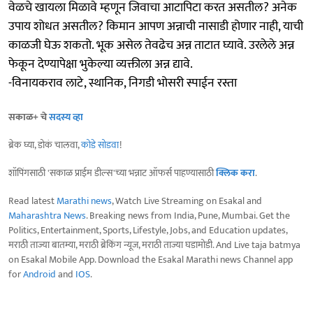
वेळचे खायला मिळावे म्हणून जिवाचा आटापिटा करत असतील? अनेक
उपाय शोधत असतील? किमान आपण अन्नाची नासाडी होणार नाही, याची
काळजी घेऊ शकतो. भूक असेल तेवढेच अन्न ताटात घ्यावे. उरलेले अन्न
फेकून देण्यापेक्षा भुकेल्या व्यक्तीला अन्न द्यावे.
-विनायकराव लाटे, स्थानिक, निगडी भोसरी स्पाईन रस्ता
सकाळ+ चे
सदस्य व्हा
ब्रेक घ्या, डोकं चालवा,
कोडे सोडवा
!
शॉपिंगसाठी 'सकाळ प्राईम डील्स'च्या भन्नाट ऑफर्स पाहण्यासाठी
क्लिक करा
.
Read latest
Marathi news
, Watch Live Streaming on Esakal and
Maharashtra News
. Breaking news from India, Pune, Mumbai. Get the
Politics, Entertainment, Sports, Lifestyle, Jobs, and Education updates,
मराठी ताज्या बातम्या, मराठी ब्रेकिंग न्यूज, मराठी ताज्या घडामोडी. And Live taja batmya
on Esakal Mobile App. Download the Esakal Marathi news Channel app
for
Android
and
IOS
.