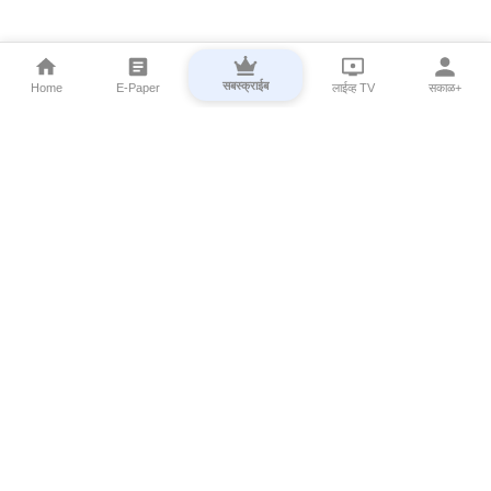
सबस्क्राईब
Home
E-Paper
लाईव्ह TV
सकाळ+
⌄
Marathi News
⌄
About Esakal
⌄
Digital Products
⌄
Sakal Programs