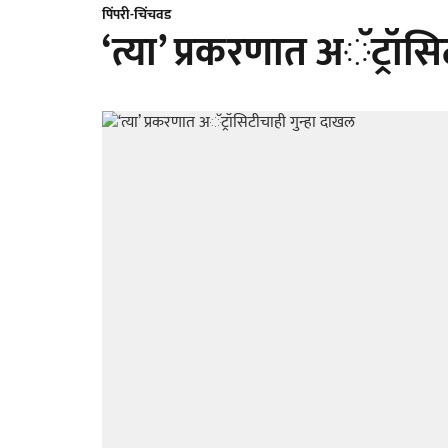
पिंपरी-चिंचवड
‘त्या’ प्रकरणात अॅट्रॉस