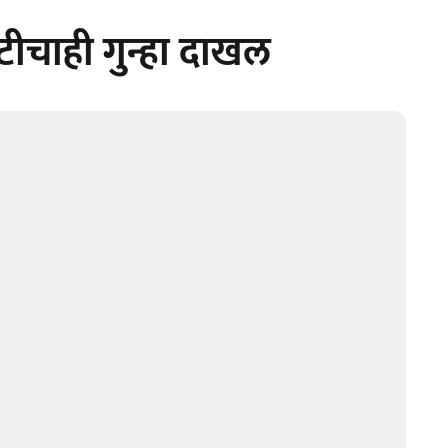
िटीचाही गुन्हा दाखल