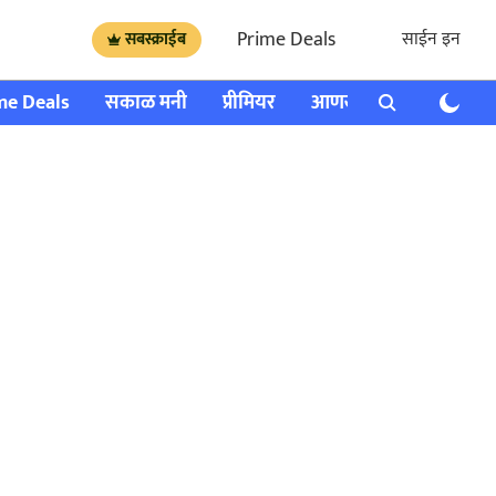
Prime Deals
साईन इन
सबस्क्राईब
me Deals
सकाळ मनी
प्रीमियर
आणखी
राशी भविष्य