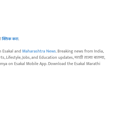
ठी
क्लिक करा
.
n Esakal and
Maharashtra News
. Breaking news from India,
, Lifestyle, Jobs, and Education updates, मराठी ताज्या बातम्या,
aja batmya on Esakal Mobile App. Download the Esakal Marathi