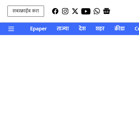
सबस्क्राईब करा
Epaper
ताज्या
देश
शहर
क्रीडा
C