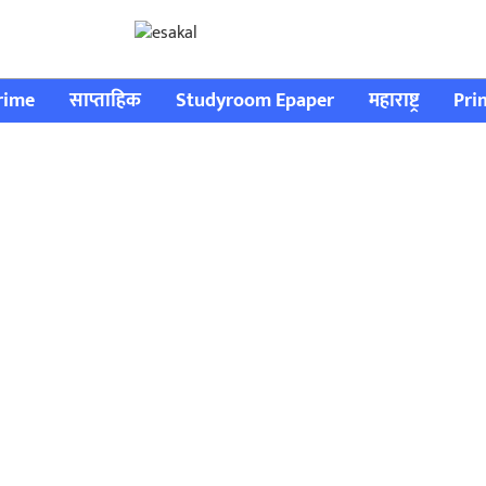
rime
साप्ताहिक
Studyroom Epaper
महाराष्ट्र
Pri