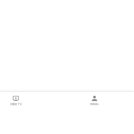
लाईव्ह TV
सकाळ+