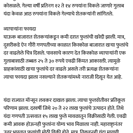
कोसळले. गेल्या वर्षी प्रतिनग १२ ते १४ रुपयांना विकले जाणारे गुलाब
यंदा केवळ आठ रुपयांना विकले गेल्याचे शेतकऱ्यांनी सांगितले.
व्यापाऱ्यांना फायदा
घाऊक बाजारात शेतकऱ्यांकडून कमी दरात फुलांची खरेदी झाली. मात्र,
दुसरीकडे ऐन गौरी गणपतीच्या काळात किरकोळ बाजारात खऱ्या फुलांचे
दर वाढलेले चित्र दिसले. पावसाचे कारण देत किरकोळ व्यापाऱ्यांनी एक
गुलाबासाठी तब्बल २५ ते ३० रुपये एवढी किंमत आकारली. त्यामुळे
ग्राहकांसाठी खऱ्या फुलांचे दर वाढले असले तरी प्रत्यक्ष शेतकऱ्यांना
त्याचा फायदा झाला नसल्याने शेतकऱ्यांमध्ये नाराजी दिसून येत आहे.
यंदा राज्यात मॉन्सून लवकर दाखल झाला. त्याचा फुलशेतीवर प्रतिकूल
परिणाम झाला. दरवर्षी जिथे २० ते २२ लाख फुलांचे उत्पादन होते. तिथे
यंदा गणपती उत्सवात १५ लाख फुले मावळातून विक्रीसाठी गेली. एवढी
कमी आवक होऊनही फुलांना योग्य भाव मिळाला नाही. महाराष्ट्रानंतर
उत्तर भारतात फुलांची मोठी विक्री होते. मात्र, तिकडूनही यंदा मागणी