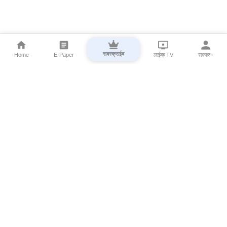
सबस्क्राईब
Home
E-Paper
लाईव्ह TV
सकाळ+
⌄
Marathi News
⌄
About Esakal
⌄
Digital Products