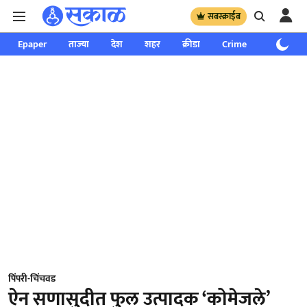
सबस्क्राईब
Epaper
ताज्या
देश
शहर
क्रीडा
Crime
साप्ताहिक
पिंपरी-चिंचवड
ऐन सणासुदीत फुल उत्पादक ‘कोमेजले’