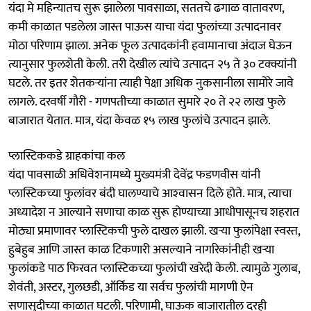
यंदा मे महिन्यातच सुरू झालेला पावसाळा, सततचे ढगाळ वातावरण,
कमी काळात पडलेला जास्त पाऊस याचा यंदा फुलांच्या उत्पादनावर
मोठा परिणाम झाला. अनेक फूल उत्पादकांनी हवामानाचा अंदाज घेऊन
त्यानुसार फुलशेती केली. तरी देखील त्यांचे उत्पादन २५ ते ३० टक्क्यांनी
घटले. तर इतर शेतकऱ्यांना त्याही पेक्षा अधिक नुकसानीला सामोरे जावे
लागले. दरवर्षी गौरी - गणपतीच्या काळात सुमारे २० ते २२ लाख फुले
बाजारात येतात. मात्र, यंदा केवळ १५ लाख फुलांचे उत्पादन झाले.
प्लास्टिककडे ग्राहकांचा कल
यंदा पावसाळी अधिवेशनामध्ये मुख्यमंत्री देवेंद्र फडणवीस यांनी
प्लास्टिकच्या फुलांवर बंदी घालण्याचे आश्‍वासन दिले होते. मात्र, त्याचा
अध्यादेश न आल्याने सणाचा काळ सुरू होण्याच्या आधीपासूनच शहरात
मोठ्या प्रमाणावर प्लास्टिकची फुले दाखल झाली. खऱ्या फुलांपेक्षा स्वस्त,
हुबेहुब आणि जास्त काळ टिकणारी असल्याने नागरिकांनीही खऱ्या
फुलांकडे पाठ फिरवत प्लास्टिकच्या फुलांची खरेदी केली. त्यामुळे गुलाब,
शेवंती, अस्टर, गुलछडी, ऑर्किड या सर्वच फुलांची मागणी ऐन
सणासुदीच्या काळात घटली. परिणामी, घाऊक बाजारातील दरही