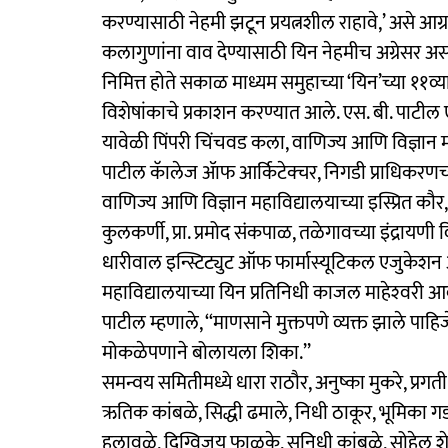
करण्यासाठी नेहमी झटून प्रयत्नशील राहावे,’ असे आग्रही
कलागुणांना वाव देण्यासाठी यिन नेहमीच अग्रेसर असल्
निमित्त होते सकाळ माध्यम समुहाच्या ‘यिन’च्या ११व्या व
विशेषांकाचे प्रकाशन करण्यात आले. एस. बी. पाटील 
यावेळी पिंपरी चिंचवड कला, वाणिज्य आणि विज्ञान महाविद
पाटील कॅालेज ॲाफ आर्किटेक्चर, निगडी प्राधिकरणच्या प्
वाणिज्य आणि विज्ञान महाविद्यालयाच्या इस्प्रित कौर
कुलकर्णी, प्रा. प्रमोद संकपाळ, तळेगावच्या इंद्रायण
धारीवाल इन्स्टिट्युट ऑफ फार्मास्यूटिकल एजुकेशन अँड 
महाविद्यालयाच्या यिन प्रतिनिधी काजल माहेश्‍वरी आ
पाटील म्हणाले, ‘‘माणसाने मुक्तपणे व्यक्त झाले पाहिज
मोकळेपणाने बोलायला शिका.’’
समन्वय समितीमध्ये धारा राठौर, अनुष्का मुकरे, प्रगती
ऋतिक कांबळे, सिद्धी ढमाले, निधी ठाकूर, भूमिका गडलि
हुलावळे, दिग्विजय फाळके, सुनिधी कांबळे, सोहेल शे