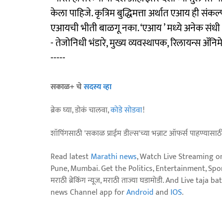
केला पाहिजे. कृत्रिम बुद्धिमत्ता अर्थात एआय ही संकल्
एआयची भीती बाळगू नका. ‘एआय ’ मध्‍ये अनेक संधी
- तेजोनिधी भंडारे, मुख्य व्यवस्थापक, रिलायन्स ॲनि
-----
सकाळ+ चे
सदस्य व्हा
ब्रेक घ्या, डोकं चालवा,
कोडे सोडवा
!
शॉपिंगसाठी 'सकाळ प्राईम डील्स'च्या भन्नाट ऑफर्स पाहण्यासा
Read latest
Marathi news
, Watch Live Streaming o
Pune, Mumbai. Get the Politics, Entertainment, Sports
मराठी ब्रेकिंग न्यूज, मराठी ताज्या घडामोडी. And Live t
news Channel app for
Android
and
IOS
.