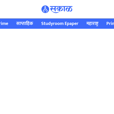
rime
साप्ताहिक
Studyroom Epaper
महाराष्ट्र
Pri