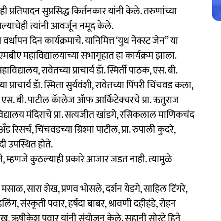
 प्रतिपादन सुप्रसिद्ध किर्तनकार यांनी केले. तरुणांच्या
याचेही त्यांनी आवर्जून नमूद केले.
र्धापन दिन कार्यक्रमाचे. यानिमित्त ‘युथ नेक्स्ट जेन’’ या
एमबीए महाविद्यालयाच्या सभागृहात हा कार्यक्रम झाला.
्यालय, रावेतच्या प्राचार्य डॅा. स्मिर्ती पाठक, एस. बी.
राचार्य डॅा. स्मिता सुर्यवंशी, रावेतच्या पिंपरी चिंचवड कला,
, एस. बी. पाटील कॅालेज ॲाफ आर्किटेक्चरचे प्रा. ऋतुराज
ी विद्यालय मंदिराचे प्रा. सत्यजीत खांडगे, रसिकलाल माणिकचंद
रिसर्च, चिंचवडच्या ग्रिश्मा पाटील, प्रा. रुपाली कुदरे,
दी उपस्थित होते.
े, म्हणजे कुठल्‍याही प्रकारे आजार जडत नाही. त्यामुळे
 मसाळ, सारा शेख, प्रणव भोसले, दर्शन येडगे, साहिल टिंगरे,
ंग, संस्कृती पवार, हर्षदा बाबर, श्रावणी दहीहंडे, रोहन
ख, ऋषीकेश पवार यांनी संयोजन केले. सुहानी सोरटे हिने