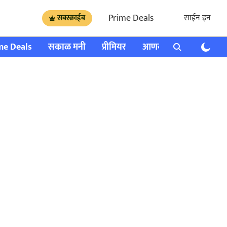
Prime Deals
साईन इन
सबस्क्राईब
me Deals
सकाळ मनी
प्रीमियर
आणखी
राशी भविष्य