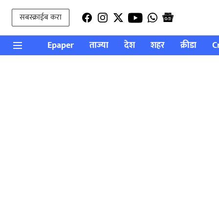
सबस्क्राईब करा
Epaper
ताज्या
देश
शहर
क्रीडा
C