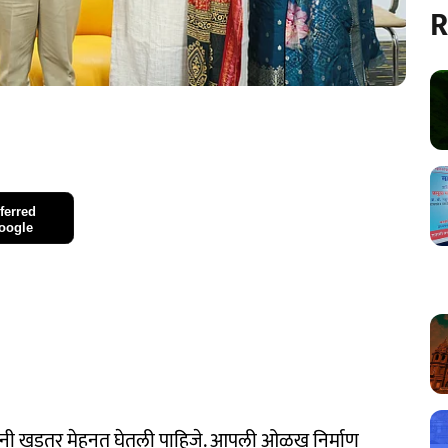
R
ferred
oogle
ुणांनी खडतर मेहनत घेतली पाहिजे. आपली ओळख निर्माण