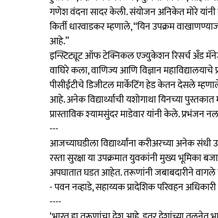
गणेश वंदना सादर केली. संयोजन अनिकेत मोरे यांनी 
किर्ती धारवाडकर म्हणाले, ‘‘यिन उपक्रम वाखाणण्याज
आहे.’’
इन्स्टिट्यूट ऑफ टेक्निकल एज्युकेशन रिसर्च अँड मॅने
वाघिरे कला, वाणिज्य आणि विज्ञान महाविद्यालयाचे प्राच
पीसीईटीचे डिजीटल मार्केटिंग हेड केतन देसले म्हणाले, 
आहे. अनेक विद्यार्थ्याची यशोगाथा यिनच्या पुस्तकात 
प्रास्ताविक श्‍यामसुंदर माडेवार यांनी केले. प्रभंजन न
---
आजच्याघडीला विद्यार्थ्यांना करीअरच्या अनेक संधी
रस्ता सुरक्षा या उपक्रमात युवकांनी मुख्य भूमिका बजा
अपघातात घडत आहेत. तरूणांनी जबाबदारीने वागले 
- पवन नव्हाडे, सहाय्यक प्रादेशिक परिवहन अधिकारी
----
‘भारत हा तरूणांचा देश आहे. इतर देशांच्या तुलनेत भ