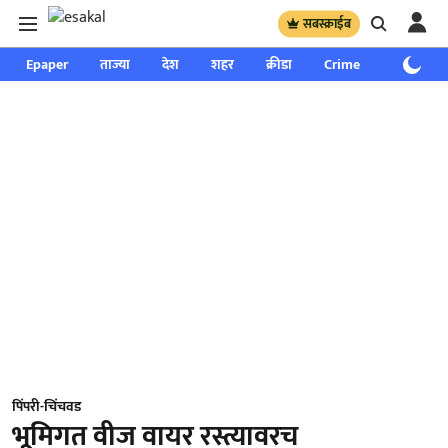
सबस्क्राईब
Epaper
ताज्या
देश
शहर
क्रीडा
Crime
साप्ताहिक
पिंपरी-चिंचवड
भूमिगत वीज वायर रस्त्यावरच