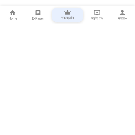
सबस्क्राईब
Home
E-Paper
लाईव्ह TV
सकाळ+
⌄
Marathi News
⌄
About Esakal
⌄
Digital Products
⌄
Sakal Programs
⌄
Print Products