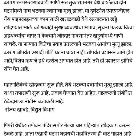
कामगारनगर-खराळवाडी आणि संत तुकारामनगर येथे घडलेल्या दोन
घटनांमध्ये पाच भटक्या श्‍वानांचा मृत्यू झाला. या दुर्घटनेत एमएनजीएल
गॅस पाइपलाइनच्या कामासाठी खराळवाडी येथे रस्त्यालगत खड्डे
खोदण्यात आले. कोणत्याही सुरक्षाव्यवस्थेचा अभाव, सूचना फलक किंवा
अडथळ्यांचा वापर न केल्याने जोरदार पावसानंतर खड्ड्यांमध्ये पाणी
साचले. या पाण्यात विजेचा प्रवाह उतरल्याने भटक्या श्वानांचा मृत्यू झाला.
कारण जोपर्यंत एखादी मोठी घटना घडत नाही. तोपर्यंत प्रशासन जागे होत
नाही,विशेष म्हणजे इथे दररोज अपघात होत आहे. तरी ही प्रशासन झोपेचे
सोंग घेत आहे.
महापालिकेचे खोदकाम सुरू होते. तेथे भटक्या श्‍वानांचा मृत्यू झाला आहे.
सध्या तपासणी सुरू आहे. जबाब घेण्यात येत आहेत. याप्रकरणी संबंधित
ठेकेदाराला नोटीस बजावली आहे.
-संजय खाबडे, विद्युत विभाग
पिंपरी येथील तपोवन मंदिरासमोर गेल्या चार महिन्यांत खोदकाम करुन
ठेवले आहे. आता एखादी घटना घडायची महावितरण ही वाट पाहात आहे