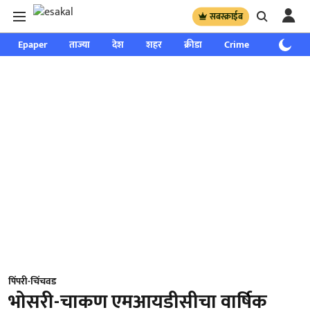
सबस्क्राईब
Epaper
ताज्या
देश
शहर
क्रीडा
Crime
साप्ताहिक
पिंपरी-चिंचवड
भोसरी-चाकण एमआयडीसीचा वार्षिक