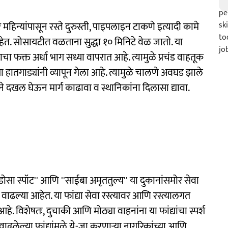
िन्यांपासून रस्ते दुरुस्ती, पाइपलाइन टाकणे इत्यादी कामे
हेत. सोसायटीत वळताना सुद्धा १० मिनिटे वेळ जातो. या
याचा फक्त अर्धा भाग सध्या वापरात आहे. त्यामुळे प्रचंड वाहतूक
्या हातगाड्यांनी व्यापून गेला आहे. त्यामुळे चालणे अवघड झाले
ीने दखल घेऊन मार्ग काढावा व स्थानिकांना दिलासा द्यावा.
डोसा स्पॉट'' आणि ''साईबा अमृततुल्य'' या दुकानांसमोर सेवा
वर वाढल्या आहेत. या फांद्या सेवा रस्त्यावर आणि रस्त्यालगत
 विशेषतः, दुचाकी आणि मोठ्या वाहनांना या फांद्यांचा स्पर्श
लेल्या फांद्यांमुळे ये-जा करणाऱ्या नागरिकांच्या आणि