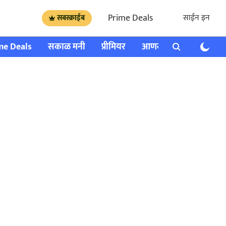
Prime Deals
साईन इन
सबस्क्राईब
me Deals
सकाळ मनी
प्रीमियर
आणखी
राशी भविष्य