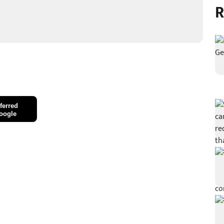
R
ferred
oogle