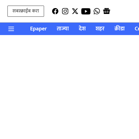
सबस्क्राईब करा
Epaper
ताज्या
देश
शहर
क्रीडा
C