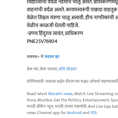
विद्यार्थ्यांची वर्दळ नेहमीच चालू असते. प्राधिकरण
वाहनांची वर्दळ असते. कायमस्वरूपी एखादा वाहतूक
वेळेत सिग्नल यंत्रणा चालू असावी. हीच नागरिकांची
वेळीच काळजी घेतली पाहिजे.
-प्रणय हिंदुराव सावंत, प्राधिकरण
PNE25V76904
सकाळ+ चे
सदस्य व्हा
ब्रेक घ्या, डोकं चालवा,
कोडे सोडवा
!
शॉपिंगसाठी 'सकाळ प्राईम डील्स'च्या भन्नाट ऑफर्स पाहण्यासा
Read latest
Marathi news
, Watch Live Streaming o
Pune, Mumbai. Get the Politics, Entertainment, Sports
मराठी ब्रेकिंग न्यूज, मराठी ताज्या घडामोडी. And Live t
news Channel app for
Android
and
IOS
.