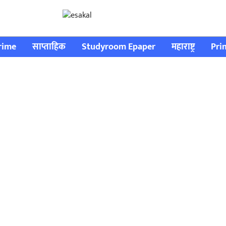
rime
साप्ताहिक
Studyroom Epaper
महाराष्ट्र
Pri