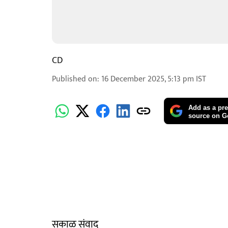
CD
Published on
:
16 December 2025, 5:13 pm
IST
Add as a pre
source on G
सकाळ संवाद