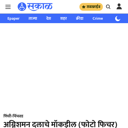
सबस्क्राईब
Epaper
ताज्या
देश
शहर
क्रीडा
Crime
साप्ताहिक
पिंपरी-चिंचवड
अग्निशमन दलाचे मॉकड्रील (फोटो फिचर)