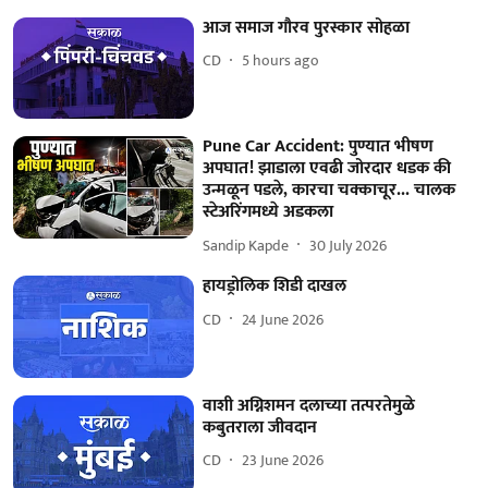
आज समाज गौरव पुरस्कार सोहळा
CD
5 hours ago
Pune Car Accident: पुण्यात भीषण
अपघात! झाडाला एवढी जोरदार धडक की
उन्मळून पडले, कारचा चक्काचूर... चालक
स्टेअरिंगमध्ये अडकला
Sandip Kapde
30 July 2026
हायड्रोलिक शिडी दाखल
CD
24 June 2026
वाशी अग्निशमन दलाच्या तत्परतेमुळे
कबुतराला जीवदान
CD
23 June 2026