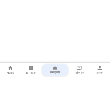
सबस्क्राईब
Home
E-Paper
लाईव्ह TV
सकाळ+