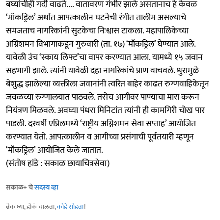
बघ्यांचीही गर्दी वाढते.... वातावरण गंभीर झाले असतानाच हे केवळ
‘मॉकड्रिल’ अर्थात आपत्कालीन घटनेची रंगीत तालीम असल्याचे
समजताच नागरिकांनी सुटकेचा निःश्वास टाकला. महापालिकेच्या
अग्निशमन विभागाकडून गुरुवारी (ता. १७) ‘मॉकड्रिल’ घेण्यात आले.
यावेळी उंच ‘स्काय लिफ्ट’चा वापर करण्यात आला. यामध्ये १५ जवान
सहभागी झाले. त्यांनी यावेळी दहा नागरिकांचे प्राण वाचवले. धुरामुळे
बेशुद्ध झालेल्या व्यक्तीला जवानांनी त्वरित बाहेर काढत रुग्णवाहिकेतून
जवळच्या रुग्णालयात पाठवले. तसेच आगीवर पाण्याचा मारा करून
नियंत्रण मिळवले. अवघ्या पंधरा मिनिटांत त्यांनी ही कामगिरी चोख पार
पाडली. दरवर्षी एप्रिलमध्ये ‘राष्ट्रीय अग्निशमन सेवा सप्ताह’ आयोजित
करण्यात येतो. आपत्कालीन व आगीच्या प्रसंगाची पूर्वतयारी म्हणून
‘मॉकड्रिल’ आयोजित केले जातात.
(संतोष हांडे : सकाळ छायाचित्रसेवा)
सकाळ+ चे
सदस्य व्हा
ब्रेक घ्या, डोकं चालवा,
कोडे सोडवा
!