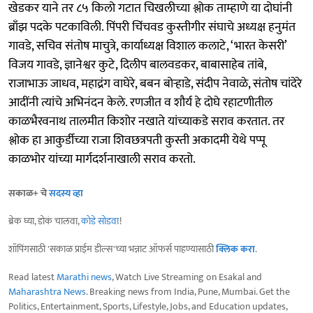
खेडकर याने तर ८५ किलो गटात चिखलीच्या श्लोक ताम्हाणे या दोघांनी
ब्राँझ पदके पटकाविली. पिंपरी चिंचवड कुस्तीगीर संघाचे अध्यक्ष हनुमंत
गावडे, सचिव संतोष माचुत्रे, कार्याध्यक्ष विशाल कलाटे, ‘भारत केसरी’
विजय गावडे, ज्ञानेश्वर कुटे, दिलीप बालवडकर, बाबासाहेब तांबे,
राजाभाऊ जाधव, महाद्रंग वाघेरे, बबन बोऱ्हाडे, संदीप नेवाळे, संतोष चांदेरे
आदींनी त्यांचे अभिनंदन केले. रणजीत व शौर्य हे दोघे रहाटणीतील
काळभैरवनाथ तालमीत किशोर नखाते यांच्याकडे सराव करतात. तर
श्लोक हा आकुर्डीच्या राजा शिवछत्रपती कुस्ती अकादमी येथे पप्पू
काळभोर यांच्या मार्गदर्शनाखाली सराव करतो.
सकाळ+ चे
सदस्य व्हा
ब्रेक घ्या, डोकं चालवा,
कोडे सोडवा
!
शॉपिंगसाठी 'सकाळ प्राईम डील्स'च्या भन्नाट ऑफर्स पाहण्यासाठी
क्लिक करा
.
Read latest
Marathi news
, Watch Live Streaming on Esakal and
Maharashtra News
. Breaking news from India, Pune, Mumbai. Get the
Politics, Entertainment, Sports, Lifestyle, Jobs, and Education updates,