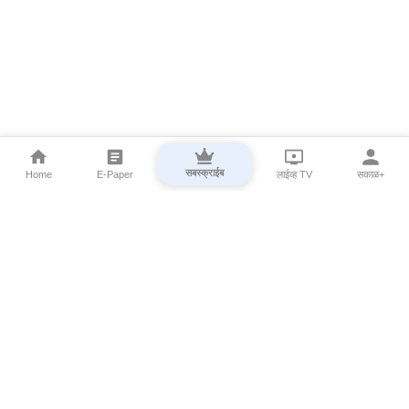
सबस्क्राईब
Home
E-Paper
लाईव्ह TV
सकाळ+
⌄
Marathi News