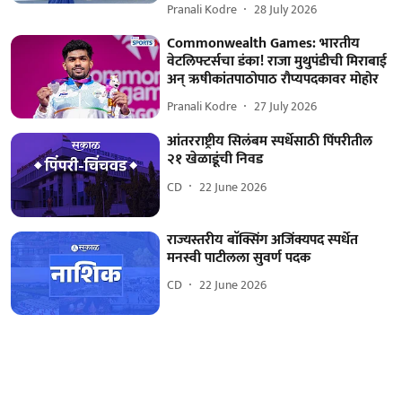
Pranali Kodre
28 July 2026
Commonwealth Games: भारतीय
वेटलिफ्टर्सचा डंका! राजा मुथुपंडीची मिराबाई
अन् ऋषीकांतपाठोपाठ रौप्यपदकावर मोहोर
Pranali Kodre
27 July 2026
आंतरराष्ट्रीय सिलंबम स्पर्धेसाठी पिंपरीतील
२१ खेळाडूंची निवड
CD
22 June 2026
राज्यस्तरीय बाॅक्सिंग अजिंक्यपद स्पर्धेत
मनस्वी पाटीलला सुवर्ण पदक
CD
22 June 2026