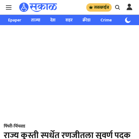
सबस्क्राईब
Epaper
ताज्या
देश
शहर
क्रीडा
Crime
साप्ताहिक
पिंपरी-चिंचवड
राज्य कुस्ती स्पर्धेत रणजीतला सुवर्ण पदक