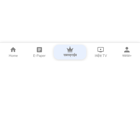
सबस्क्राईब
Home
E-Paper
लाईव्ह TV
सकाळ+
⌄
Marathi News
⌄
About Esakal