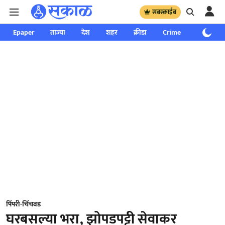
सबस्क्राईब
Epaper
ताज्या
देश
शहर
क्रीडा
Crime
साप्ताहिक
पिंपरी-चिंचवड
घरबसल्या भरा, झोपडपट्टी सेवाकर