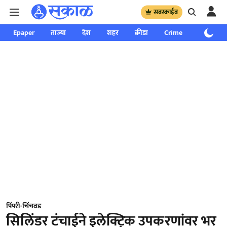
सबस्क्राईब
Epaper
ताज्या
देश
शहर
क्रीडा
Crime
साप्ताहिक
पिंपरी-चिंचवड
सिलिंडर टंचाईने इलेक्ट्रिक उपकरणांवर भर