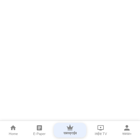
सबस्क्राईब
Home
E-Paper
लाईव्ह TV
सकाळ+