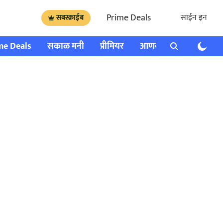
Prime Deals
साईन इन
सबस्क्राईब
me Deals
सकाळ मनी
प्रीमियर
आणखी
राशी भविष्य