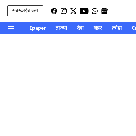
सबस्क्राईब करा
Epaper
ताज्या
देश
शहर
क्रीडा
C