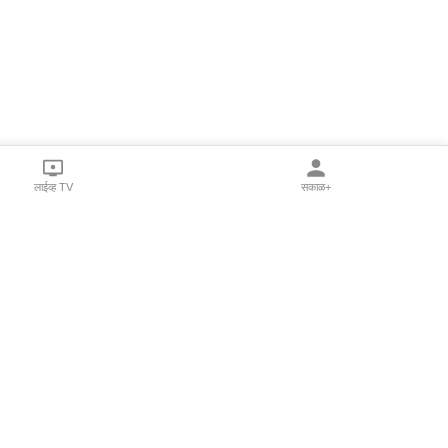
लाईव्ह TV
सकाळ+