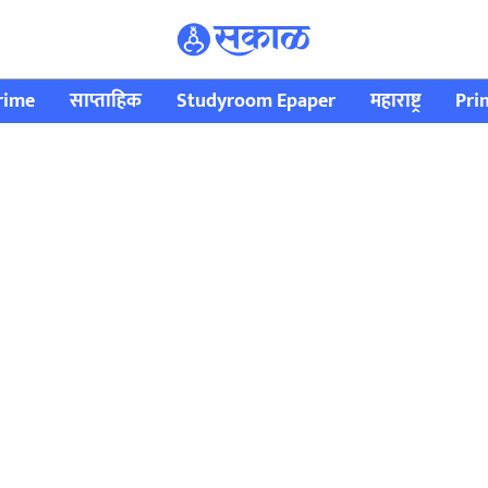
rime
साप्ताहिक
Studyroom Epaper
महाराष्ट्र
Pri