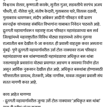
विश्वनाथ शेलार, कृष्णाजी कारके, सुनील गुजर, सडवलीचे सरपंच अजय
चौधरी, डॉ. नीलेश मुऱ्हे, संतोष केदारी, गुलाबराव घारे, विलास दळवी,
गुलाबराव धामणकर, संदीप आंबेकर आदींनी परिवहन मंत्री प्रताप
सरनाईक यांच्यासह संबंधित विभागांना याबाबत निवेदन पाठवले आहे.
द्रुतगती महामार्गावरून महाराष्ट्र राज्य परिवहन महामंडळाच्या बस सर्व
जिल्ह्यांमध्ये महाराष्ट्रातील विविध मोठ्या शहरामध्ये तसेच दुसऱ्या
राज्यातील बस देखील ये-जा करतात. ही प्रवासी वाहतूक करत असताना
मुंबई- पुणे द्रुतगती महामार्गावरील उर्स टोल नाक्यावर राज्य परिवहन
महामंडळाच्या बस थांबण्यासाठी महामंडळाचा अधिकृत बस थांबा
नसल्यामुळे प्रवाशांना मोठ्या प्रमाणात अडचण व समस्या निर्माण होत
असून आर्थिक नुकसान देखील होत आहे. अधिकृत बसथांबा होण्यासाठी
परिसरातील ग्रामस्थ, शेतकरी, ज्येष्ठ नागरिक, मावळ तालुका प्रवासी संघ
सतत मागणी करत आहे.
काय आहेत मागण्या
- द्रुतगती महामार्गावरील जुन्या उर्से टोल नाक्यावर ‘अधिकृत बस थांबा’