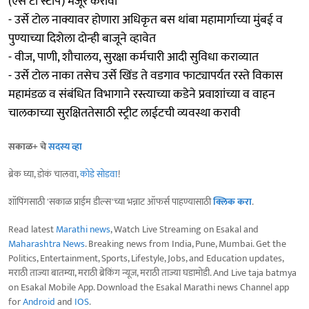
(एस टी स्टॉप) मंजूर करावा
- उर्से टोल नाक्यावर होणारा अधिकृत बस थांबा महामार्गाच्या मुंबई व
पुण्याच्या दिशेला दोन्ही बाजूने व्हावेत
- वीज, पाणी, शौचालय, सुरक्षा कर्मचारी आदी सुविधा कराव्यात
- उर्से टोल नाका तसेच उर्से खिंड ते वडगाव फाट्यापर्यत रस्ते विकास
महामंडळ व संबंधित विभागाने रस्त्याच्या कडेने प्रवाशांच्या व वाहन
चालकाच्या सुरक्षिततेसाठी स्ट्रीट लाईटची व्यवस्था करावी
सकाळ+ चे
सदस्य व्हा
ब्रेक घ्या, डोकं चालवा,
कोडे सोडवा
!
शॉपिंगसाठी 'सकाळ प्राईम डील्स'च्या भन्नाट ऑफर्स पाहण्यासाठी
क्लिक करा
.
Read latest
Marathi news
, Watch Live Streaming on Esakal and
Maharashtra News
. Breaking news from India, Pune, Mumbai. Get the
Politics, Entertainment, Sports, Lifestyle, Jobs, and Education updates,
मराठी ताज्या बातम्या, मराठी ब्रेकिंग न्यूज, मराठी ताज्या घडामोडी. And Live taja batmya
on Esakal Mobile App. Download the Esakal Marathi news Channel app
for
Android
and
IOS
.