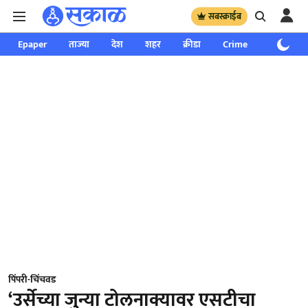
सबस्क्राईब
Epaper
ताज्या
देश
शहर
क्रीडा
Crime
साप्ताहिक
पिंपरी-चिंचवड
‘उर्सेच्या जुन्या टोलनाक्यावर एसटीचा