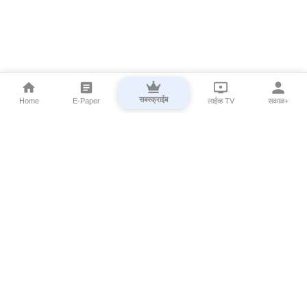
सबस्क्राईब
Home
E-Paper
लाईव्ह TV
सकाळ+
⌄
Marathi News
⌄
About Esakal