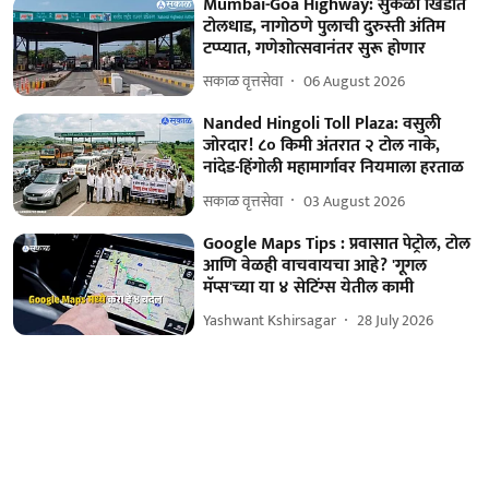
Mumbai-Goa Highway: सुकेळी खिंडीत
टोलधाड, नागोठणे पुलाची दुरुस्ती अंतिम
टप्प्यात, गणेशोत्सवानंतर सुरू होणार
सकाळ वृत्तसेवा
06 August 2026
Nanded Hingoli Toll Plaza: वसुली
जोरदार! ८० किमी अंतरात २ टोल नाके,
नांदेड-हिंगोली महामार्गावर नियमाला हरताळ
सकाळ वृत्तसेवा
03 August 2026
Google Maps Tips : प्रवासात पेट्रोल, टोल
आणि वेळही वाचवायचा आहे? 'गूगल
मॅप्स'च्या या ४ सेटिंग्स येतील कामी
Yashwant Kshirsagar
28 July 2026