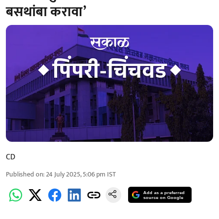
बसथांबा करावा’
CD
Published on
:
24 July 2025, 5:06 pm
IST
Add as a preferred
source on Google