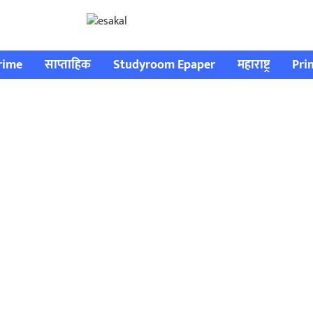
rime
साप्ताहिक
Studyroom Epaper
महाराष्ट्र
Pri