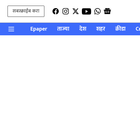
सबस्क्राईब करा
Epaper
ताज्या
देश
शहर
क्रीडा
C