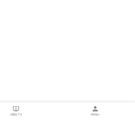
लाईव्ह TV
सकाळ+