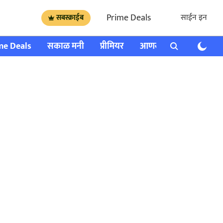
Prime Deals
साईन इन
सबस्क्राईब
me Deals
सकाळ मनी
प्रीमियर
आणखी
राशी भविष्य