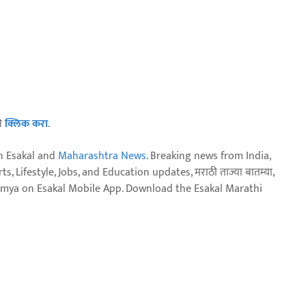
ठी
क्लिक करा
.
n Esakal and
Maharashtra News
. Breaking news from India,
, Lifestyle, Jobs, and Education updates, मराठी ताज्या बातम्या,
aja batmya on Esakal Mobile App. Download the Esakal Marathi