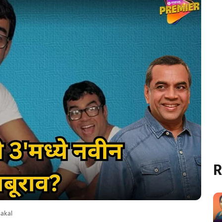
R
sakal