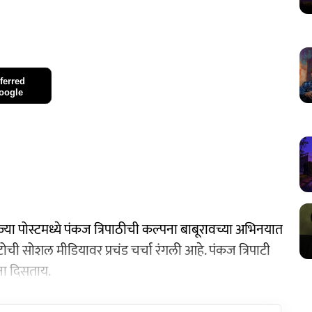
ferred
oogle
्या पोस्टमध्ये पंकज त्रिपाठीची कल्पना बाबूरावच्या अभिनयात
ोची सोशल मीडियावर प्रचंड चर्चा रंगली आहे. पंकज त्रिपाटी
ाना दिसताय.