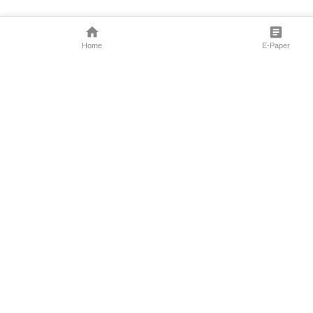
Home
E-Paper
Follow Us
Marathi News
Maharashtra N
Entertainment 