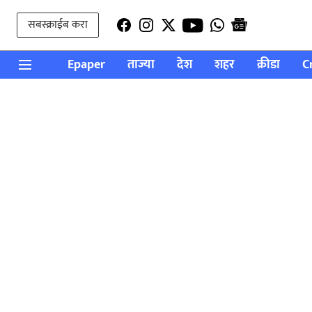
सबस्क्राईब करा
Epaper
ताज्या
देश
शहर
क्रीडा
C