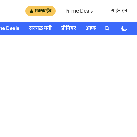
Prime Deals
साईन इन
सबस्क्राईब
me Deals
सकाळ मनी
प्रीमियर
आणखी
राशी भविष्य