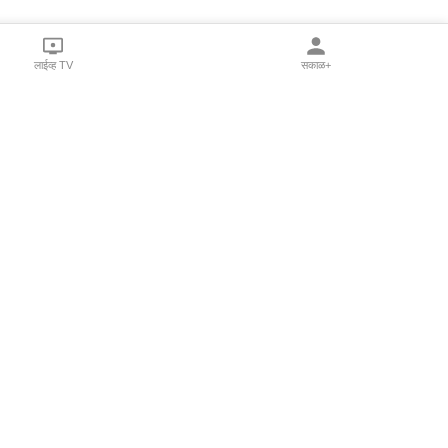
लाईव्ह TV
सकाळ+
l Programs
Print Products
Sakal Saptahik
hka
Family Doctor