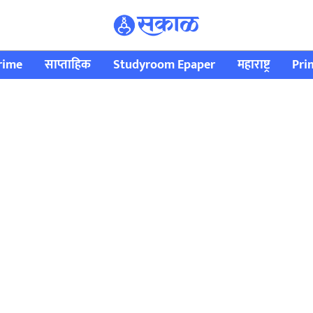
rime
साप्ताहिक
Studyroom Epaper
महाराष्ट्र
Pri