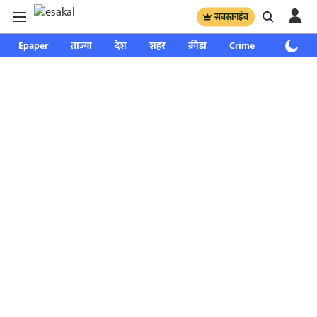
सबस्क्राईब
Epaper
ताज्या
देश
शहर
क्रीडा
Crime
साप्ताहिक