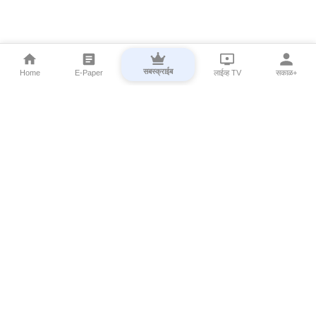
सबस्क्राईब
Home
E-Paper
लाईव्ह TV
सकाळ+
⌄
Marathi News
⌄
About Esakal
⌄
Digital Products
⌄
Sakal Programs