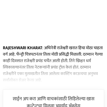
RAJESHWARI KHARAT
: अभिनेत्री राजेश्वरी खरात हिचा मोठा चाहता
वर्ग आहे. फँन्ड्री चित्रपटानंतर तिला मोठी प्रसिद्धी मिळाली. दरम्यान गेल्या
काही दिवसात राजेश्वरी प्रचंड चर्चेत आली होती. तिने ख्रिश्चन धर्म
स्विकारल्यानंतर तिला नेटकऱ्यांनी प्रचंड ट्रोल केलं होतं. दरम्यान
राजेश्वरीने एका मुलाखतीत तिला आलेला कास्टिंग काऊचचा अनुभव
सर्वांसोबत शेअर केला आहे.
साईन अप करा आणि वाचकांसाठी लिहिलेल्या खास
कन्टेन्टचा मिळवा अमर्याद ॲक्सेस