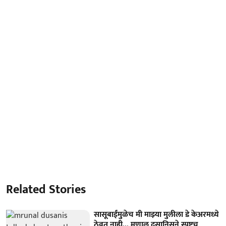
Related Stories
सासूबाईंमुळेच मी माझ्या मुलीला डे केअरमध्ये
ठेवत नाही... मृणाल दुसानिसने स्पष्टच