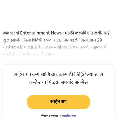
Marathi Entertainment News : मराठी कलाविश्वात लगीनघाई
सुरु झालीये. रेश्मा शिंदेची हळद थाटात पार पडली. रेश्मा आज 29
नोव्हेंबरला तिचं लग्न आहे. सोशल मीडियावर तिच्या हळदी सोहळ्याचे
फोटो शेअर करण्यात आले आहेत.
साईन अप करा आणि वाचकांसाठी लिहिलेल्या खास
कन्टेन्टचा मिळवा अमर्याद ॲक्सेस
साईन अप
मेंबर आहात ?
साईन इन