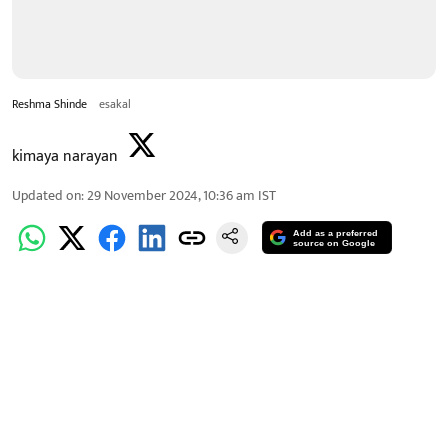
Reshma Shinde
esakal
kimaya narayan
Updated on
:
29 November 2024, 10:36 am
IST
Add as a preferred
source on Google