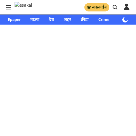
सबस्क्राईब
Epaper
ताज्या
देश
शहर
क्रीडा
Crime
साप्ताहिक