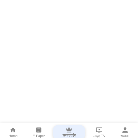
सबस्क्राईब
Home
E-Paper
लाईव्ह TV
सकाळ+