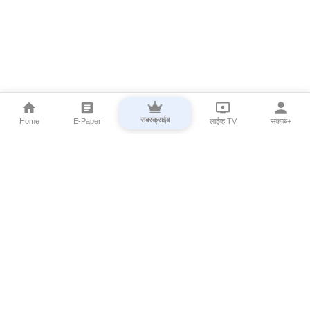
सबस्क्राईब
Home
E-Paper
लाईव्ह TV
सकाळ+
⌄
Marathi News
⌄
About Esakal