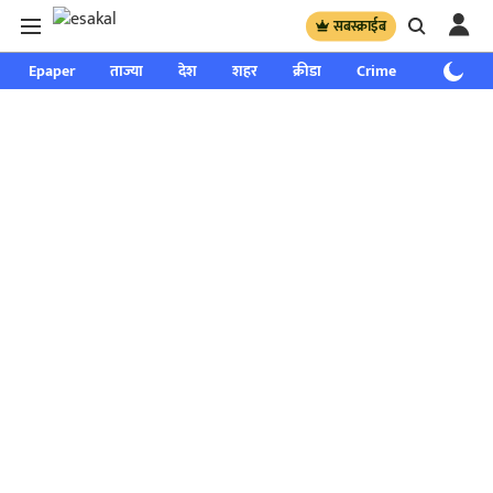
सबस्क्राईब
Epaper
ताज्या
देश
शहर
क्रीडा
Crime
साप्ताहिक