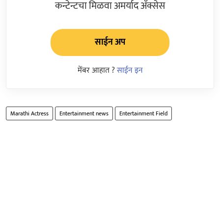
कन्टेन्टचा मिळवा अमर्याद ॲक्सेस
साईन अप
मेंबर आहात ?
साईन इन
Marathi Actress
Entertainment news
Entertainment Field