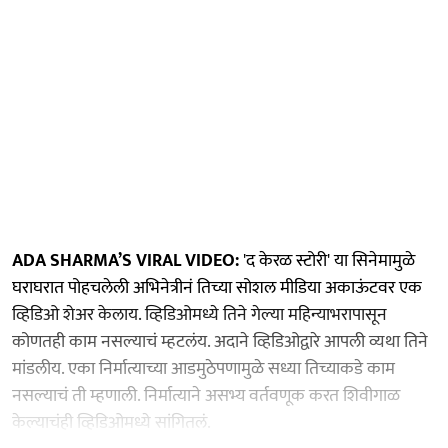
ADA SHARMA’S VIRAL VIDEO:
'द केरळ स्टोरी' या सिनेमामुळे
घराघरात पोहचलेली अभिनेत्रीनं तिच्या सोशल मीडिया अकाऊंटवर एक
व्हिडिओ शेअर केलाय. व्हिडिओमध्ये तिने गेल्या महिन्याभरापासून
कोणतही काम नसल्याचं म्हटलंय. अदाने व्हिडिओद्वारे आपली व्यथा तिने
मांडलीय. एका निर्मात्याच्या आडमुठेपणामुळे सध्या तिच्याकडे काम
नसल्याचं ती म्हणाली. निर्मात्याने असभ्य वर्तवणूक करत शिवीगाळ
केल्याचंही व्हिडिओमध्ये सांगितलं.