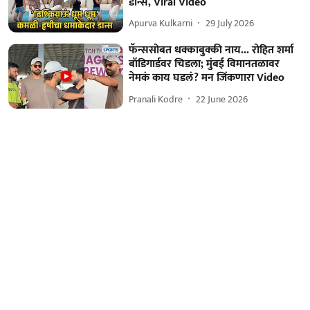
डान्स, Viral Video
Apurva Kulkarni
29 July 2026
फॅन्ससोबत धक्काबुक्की नाय... रोहित शर्मा
बॉडिगार्डवर चिडला; मुंबई विमानतळावर
नेमकं काय घडलं? मन जिंकणारा Video
Pranali Kodre
22 June 2026