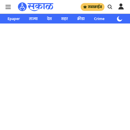
सबस्क्राईब
Epaper
ताज्या
देश
शहर
क्रीडा
Crime
साप्ताहिक