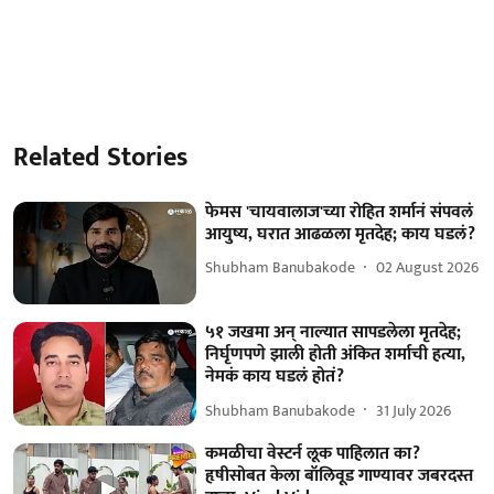
Related Stories
फेमस 'चायवालाज'च्या रोहित शर्मानं संपवलं
आयुष्य, घरात आढळला मृतदेह; काय घडलं?
Shubham Banubakode
02 August 2026
५१ जखमा अन् नाल्यात सापडलेला मृतदेह;
निर्घृणपणे झाली होती अंकित शर्माची हत्या,
नेमकं काय घडलं होतं?
Shubham Banubakode
31 July 2026
कमळीचा वेस्टर्न लूक पाहिलात का?
हृषीसोबत केला बॉलिवूड गाण्यावर जबरदस्त