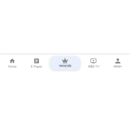
सबस्क्राईब
Home
E-Paper
लाईव्ह TV
सकाळ+
⌄
Marathi News