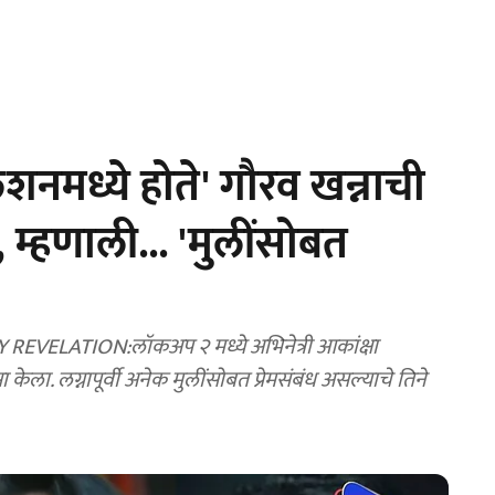
शनमध्ये होते' गौरव खन्नाची
 म्हणाली... 'मुलींसोबत
LATION:लॉकअप २ मध्ये अभिनेत्री आकांक्षा
ेला. लग्नापूर्वी अनेक मुलींसोबत प्रेमसंबंध असल्याचे तिने