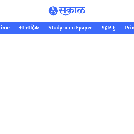
rime
साप्ताहिक
Studyroom Epaper
महाराष्ट्र
Pri