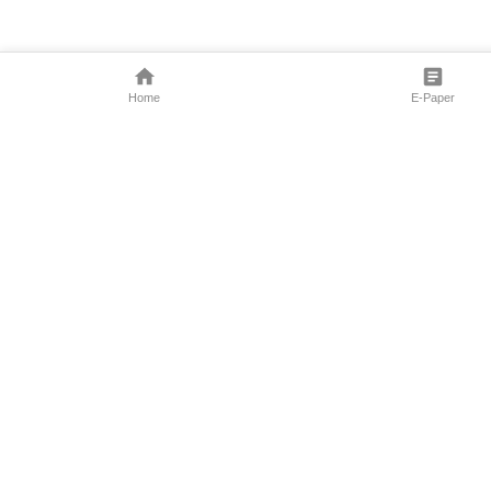
Home
E-Paper
Follow Us
Marathi News
Maharashtra N