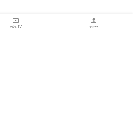
लाईव्ह TV
सकाळ+
l Programs
Print Products
Sakal Saptahik