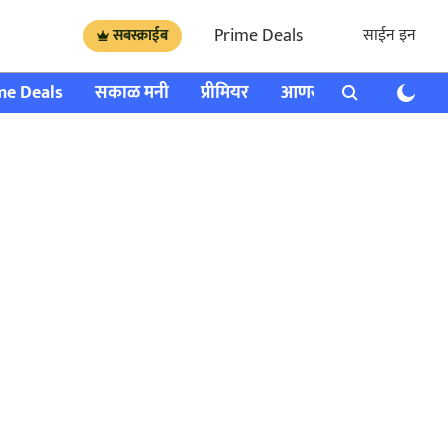
Prime Deals
साईन इन
सबस्क्राईब
me Deals
सकाळ मनी
प्रीमियर
आणखी
राशी भविष्य