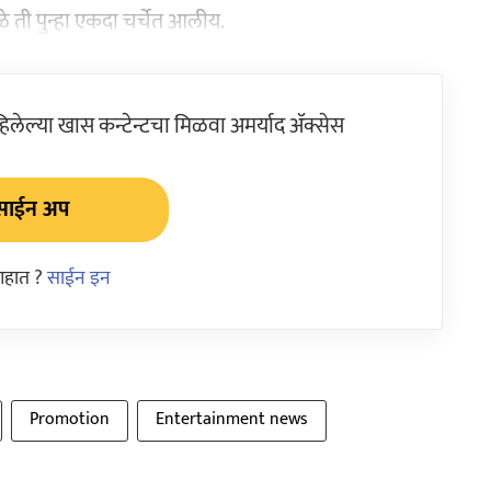
े ती पुन्हा एकदा चर्चेत आलीय.
ेल्या खास कन्टेन्टचा मिळवा अमर्याद ॲक्सेस
साईन अप
आहात ?
साईन इन
Promotion
Entertainment news