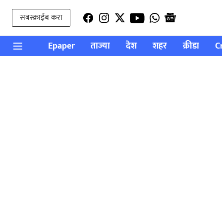
सबस्क्राईब करा
Epaper
ताज्या
देश
शहर
क्रीडा
C