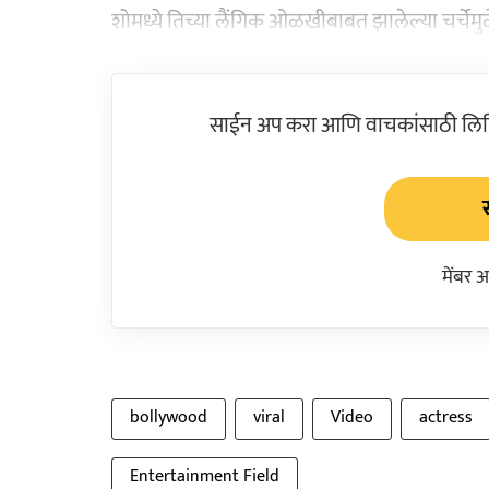
शोमध्ये तिच्या लैंगिक ओळखीबाबत झालेल्या चर्चेमुळ
साईन अप करा आणि वाचकांसाठी लिहिल
मेंबर 
bollywood
viral
Video
actress
Entertainment Field