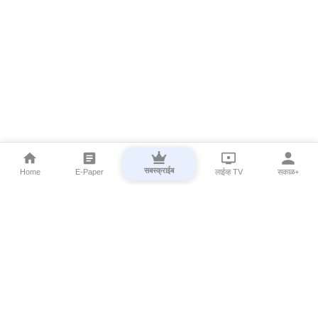
सबस्क्राईब
Home
E-Paper
लाईव्ह TV
सकाळ+
⌄
Marathi News