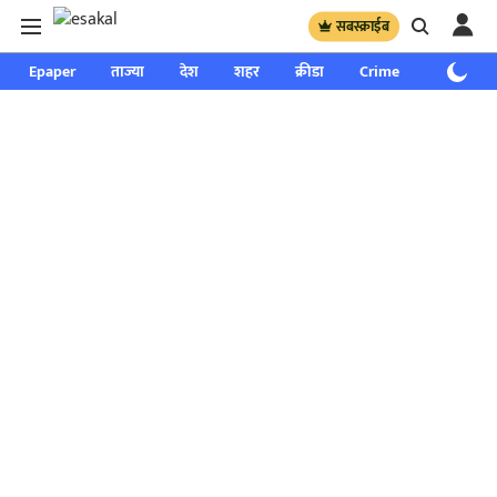
सबस्क्राईब
Epaper
ताज्या
देश
शहर
क्रीडा
Crime
साप्ताहिक