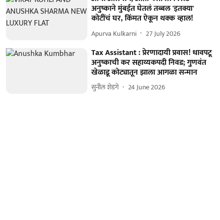
अनुष्काने मुंबईत घेतलं तब्बल 'इतक्या'
कोटींचं घर, किंमत ऐकून थक्क व्हाल!
Apurva Kulkarni
27 July 2026
Tax Assistant : प्रेरणादायी प्रवास! धावपटू
अनुष्काची कर सहाय्यकपदी निवड; गुणवंत
खेळाडू कोट्यातून झाला आगळा सन्मान
सुनील शेडगे
24 June 2026