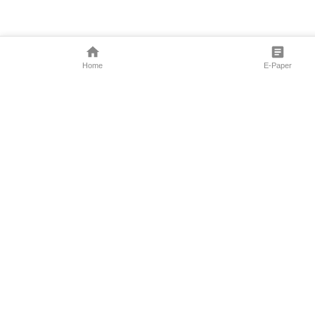
Home
E-Paper
Follow Us
Marathi News
Maharashtra N