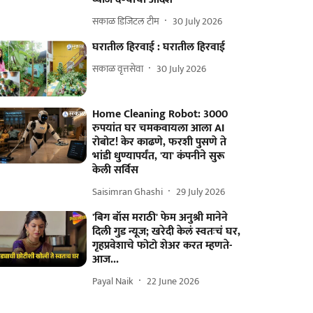
सकाळ डिजिटल टीम
30 July 2026
घरातील हिरवाई : घरातील हिरवाई
सकाळ वृत्तसेवा
30 July 2026
Home Cleaning Robot: 3000
रुपयांत घर चमकवायला आला AI
रोबोट! केर काढणे, फरशी पुसणे ते
भांडी धुण्यापर्यंत, 'या' कंपनीने सुरू
केली सर्विस
Saisimran Ghashi
29 July 2026
'बिग बॉस मराठी' फेम अनुश्री मानेने
दिली गुड न्यूज; खरेदी केलं स्वतःचं घर,
गृहप्रवेशाचे फोटो शेअर करत म्हणते-
आज...
Payal Naik
22 June 2026