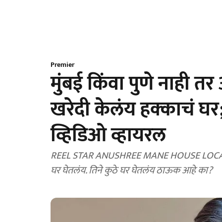
Premier
मुंबई किंवा पुणे नाही तर 
खरेदी केलंय हक्काचं घर
व्हिडिओ व्हायरल
REEL STAR ANUSHREE MANE HOUSE LOCATION: लो
घर घेतलंय. तिने कुठे घर घेतलंय ठाऊक आहे का?