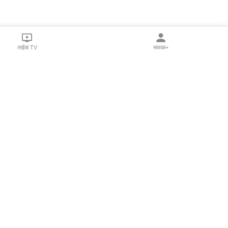
लाईव्ह TV
सकाळ+
l Programs
Print Products
Sakal Saptahik