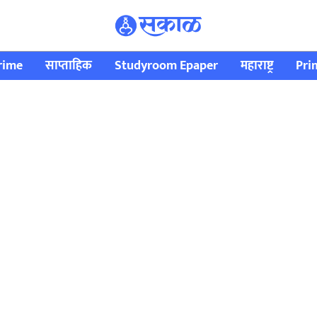
rime
साप्ताहिक
Studyroom Epaper
महाराष्ट्र
Pri