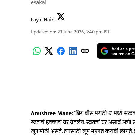
esakal
Payal Naik
Updated on
:
23 June 2026, 3:40 pm
IST
Add as a pre
source on G
Anushree Mane
: 'बिग बॉस मराठी ६' मध्ये झळक
स्वतःचं हक्काचं घर घेतलंय. स्वतःचं घर असावं अशी प्रत
खूप मोठी असते. त्यासाठी खूप मेहनत करावी लागते.