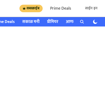
Prime Deals
साईन इन
सबस्क्राईब
me Deals
सकाळ मनी
प्रीमियर
आणखी
राशी भविष्य