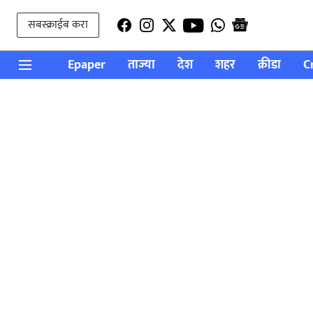
सबस्क्राईब करा
Epaper
ताज्या
देश
शहर
क्रीडा
C