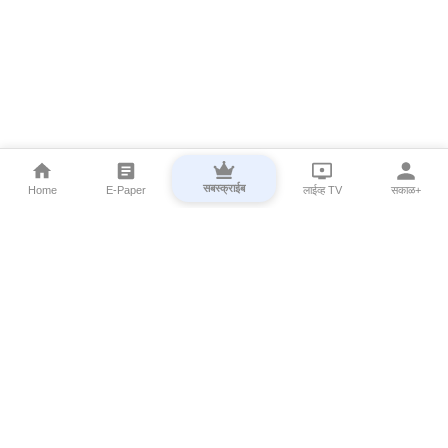
सबस्क्राईब
Home
E-Paper
लाईव्ह TV
सकाळ+
⌄
Marathi News
⌄
About Esakal