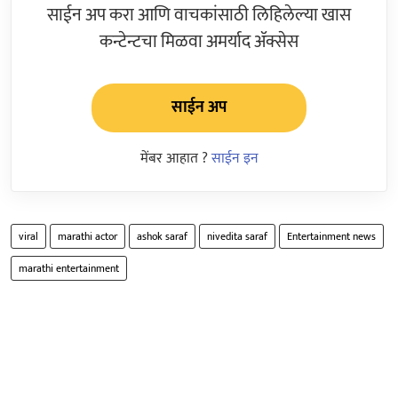
साईन अप करा आणि वाचकांसाठी लिहिलेल्या खास
कन्टेन्टचा मिळवा अमर्याद ॲक्सेस
साईन अप
मेंबर आहात ?
साईन इन
viral
marathi actor
ashok saraf
nivedita saraf
Entertainment news
marathi entertainment