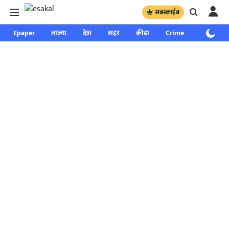
सबस्क्राईब
Epaper
ताज्या
देश
शहर
क्रीडा
Crime
साप्ताहिक